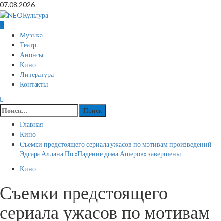
Перейти
07.08.2026
к
содержимому
Основное
Музыка
меню
Театр
Анонсы
Кино
Литература
Контакты
Найти:
Главная
Кино
Съемки предстоящего сериала ужасов по мотивам произведений
Эдгара Аллана По «Падение дома Ашеров» завершены
Кино
Съемки предстоящего
сериала ужасов по мотивам