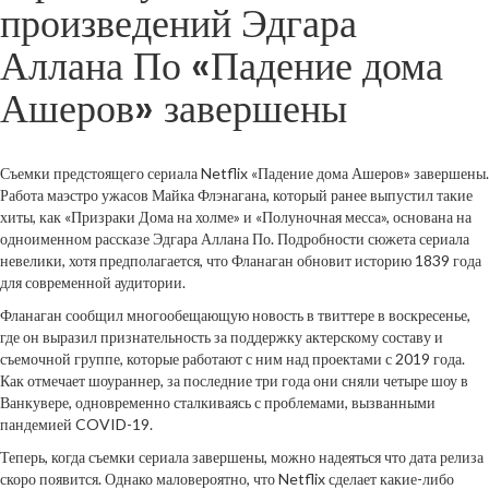
произведений Эдгара
Аллана По «Падение дома
Ашеров» завершены
Съемки предстоящего сериала Netflix «Падение дома Ашеров» завершены.
Работа маэстро ужасов Майка Флэнагана, который ранее выпустил такие
хиты, как «Призраки Дома на холме» и «Полуночная месса», основана на
одноименном рассказе Эдгара Аллана По. Подробности сюжета сериала
невелики, хотя предполагается, что Фланаган обновит историю 1839 года
для современной аудитории.
Фланаган сообщил многообещающую новость в твиттере в воскресенье,
где он выразил признательность за поддержку актерскому составу и
съемочной группе, которые работают с ним над проектами с 2019 года.
Как отмечает шоураннер, за последние три года они сняли четыре шоу в
Ванкувере, одновременно сталкиваясь с проблемами, вызванными
пандемией COVID-19.
Теперь, когда съемки сериала завершены, можно надеяться что дата релиза
скоро появится. Однако маловероятно, что Netflix сделает какие-либо