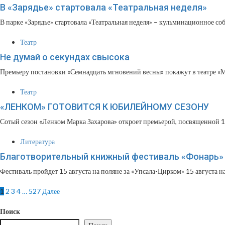
В «Зарядье» стартовала «Театральная неделя»
В парке «Зарядье» стартовала «Театральная неделя» – кульминационное соб
Театр
Не думай о секундах свысока
Премьеру постановки «Семнадцать мгновений весны» покажут в театре «М
Театр
«ЛЕНКОМ» ГОТОВИТСЯ К ЮБИЛЕЙНОМУ СЕЗОНУ
Сотый сезон «Ленком Марка Захарова» откроет премьерой, посвященной 10
Литература
Благотворительный книжный фестиваль «Фонарь» 
Фестиваль пройдет 15 августа на поляне за «Упсала-Цирком» 15 августа на
Пагинация
1
2
3
4
…
527
Далее
записей
Поиск