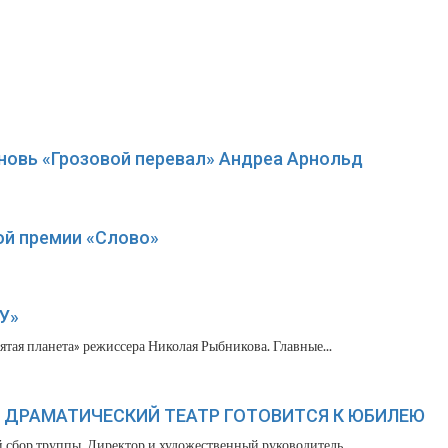
вновь «Грозовой перевал» Андреа Арнольд
ой премии «Слово»
У»
тая планета» режиссера Николая Рыбникова. Главные...
Й ДРАМАТИЧЕСКИЙ ТЕАТР ГОТОВИТСЯ К ЮБИЛЕЮ
 сбор труппы. Директор и художественный руководитель...