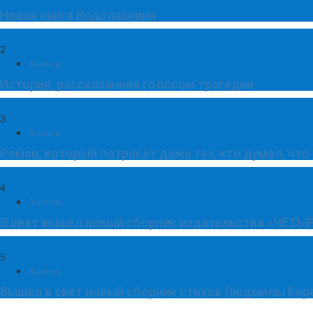
Новая книга Водолазкина
2
Анонсы
История, рассказанная голосом трагедии
3
Анонсы
Роман, который потрясёт даже тех, кто думал, что
4
Анонсы
В свет вышел новый сборник издательства «ЧЕТЫР
5
Анонсы
Вышел в свет новый сборник стихов Людмилы Бер