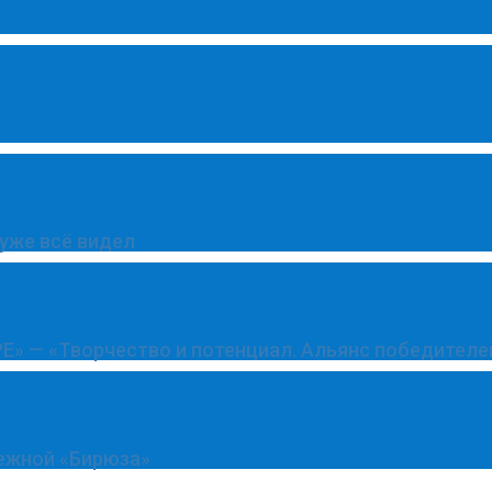
 уже всё видел
Е» — «Творчество и потенциал. Альянс победителе
ежной «Бирюза»