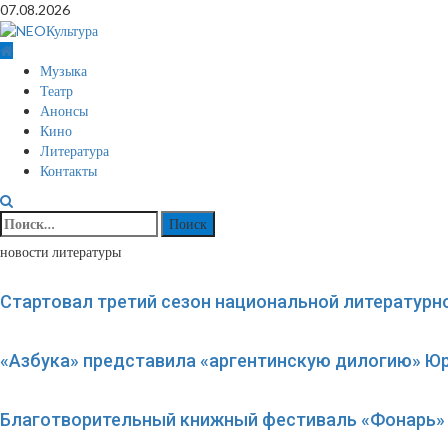
Перейти
07.08.2026
к
содержимому
Основное
Музыка
меню
Театр
Анонсы
Кино
Литература
Контакты
Найти:
новости литературы
Стартовал третий сезон национальной литературн
«Азбука» представила «аргентинскую дилогию» Ю
Благотворительный книжный фестиваль «Фонарь» 