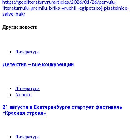
https://godliteratury.ru/articles/2026/01/26/pervuiu-
literaturnuiu-premiiu-briks-vruchili-egipetskoj-pisatelnice-
salve-bakr
Другие новости
Литература
Детектив – вне конкуренции
Литература
Анонсы
21 августа в Екатеринбурге стартует фестиваль
«Красная строка»
Литература