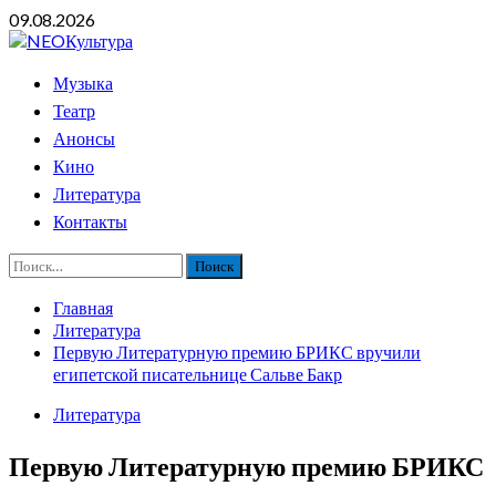
Перейти
09.08.2026
к
содержимому
Основное
Музыка
меню
Театр
Анонсы
Кино
Литература
Контакты
Найти:
Главная
Литература
Первую Литературную премию БРИКС вручили
египетской писательнице Сальве Бакр
Литература
Первую Литературную премию БРИКС