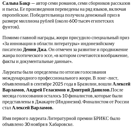
Сальва Бакр
— автор семи романов, семи сборников рассказов
и пьесы. Ее произведения переведены на ряд языков, включая
европейские. Победительница получила денежный приз в
размере миллиона рублей (около 600 тысяч египетских
фунтов).
Помимо главной награды, жюри присудило специальный приз
«За инновации в области литературы» индонезийскому
писателю
Денни Джа.
Он отмечен за развитие и продвижение
жанра поэтического эссе, «в котором сочетаются воображение,
факты и документальные данные».
Лауреаты были определены по итогам голосования
международного профессионального жюри. В лонг-лист,
объявленный в сентябре 2025 года в Бразилии, вошли
Алексей
Варламов, Андрей Геласимов и Дмитрий Данилов.
После
месяца голосования осталось 10 финалистов, которые были
представлены в Джакарте (Индонезия). Финалистом от России
стал
Алексей Варламов.
Имя первого лауреата Литературной премии БРИКС было
объявлено 30 ноября в Хабаровске.