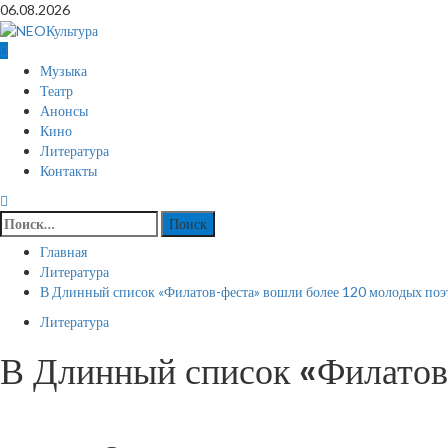
Перейти
06.08.2026
к
содержимому
Основное
Музыка
меню
Театр
Анонсы
Кино
Литература
Контакты
Найти:
Главная
Литература
В Длинный список «Филатов-феста» вошли более 120 молодых поэ
Литература
В Длинный список «Филатов