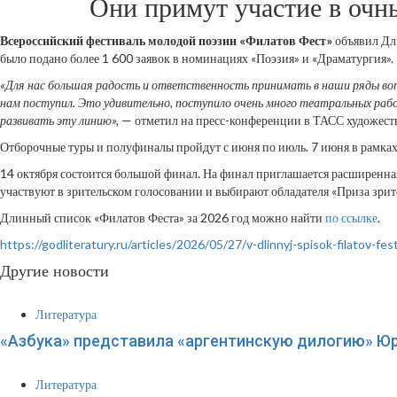
Они примут участие в очн
Всероссийский фестиваль молодой поэзии «Филатов Фест»
объявил Дли
было подано более 1 600 заявок в номинациях «Поэзия» и «Драматургия».
«Для нас большая радость и ответственность принимать в наши ряды вот
нам поступил. Это удивительно, поступило очень много театральных работ
развивать эту линию»,
— отметил на пресс-конференции в ТАСС художеств
Отборочные туры и полуфиналы пройдут с июня по июль. 7 июня в рамках
14 октября состоится большой финал. На финал приглашается расширенная
участвуют в зрительском голосовании и выбирают обладателя «Приза зри
Длинный список «Филатов Феста» за 2026 год можно найти
по ссылке
.
https://godliteratury.ru/articles/2026/05/27/v-dlinnyj-spisok-filatov-f
Другие новости
Литература
«Азбука» представила «аргентинскую дилогию» Ю
Литература