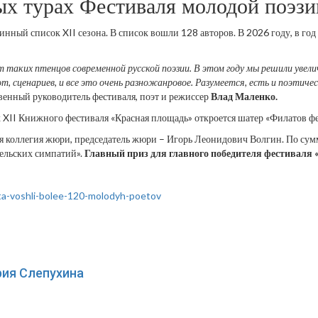
ых турах Фестиваля молодой поэз
нный список XII сезона. В список вошли 128 авторов. В 2026 году, в год
 таких птенцов современной русской поэзии. В этом году мы решили увел
, сценариев, и все это очень разножанровое. Разумеется, есть и поэтиче
енный руководитель фестиваля, поэт и режиссер
Влад Маленко.
 XII Книжного фестиваля «Красная площадь» откроется шатер «Филатов фе
 коллегия жюри, председатель жюри – Игорь Леонидович Волгин. По сумме
тельских симпатий».
Главный приз для главного победителя фестиваля 
esta-voshli-bolee-120-molodyh-poetov
рия Слепухина