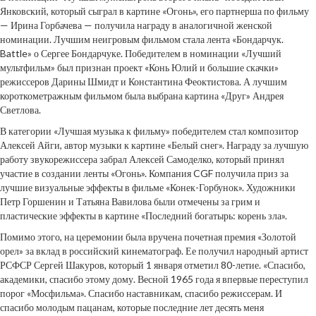
Янковский, который сыграл в картине «Огонь», его партнерша по фильму
— Ирина Горбачева — получила награду в аналогичной женской
номинации. Лучшим неигровым фильмом стала лента «Бондарчук.
Battle» о Сергее Бондарчуке. Победителем в номинации «Лучший
мультфильм» был признан проект «Конь Юлий и большие скачки»
режиссеров Дарины Шмидт и Константина Феоктистова. А лучшим
короткометражным фильмом была выбрана картина «Друг» Андрея
Светлова.
В категории «Лучшая музыка к фильму» победителем стал композитор
Алексей Айги, автор музыки к картине «Белый снег». Награду за лучшую
работу звукорежиссера забрал Алексей Самоделко, который принял
участие в создании ленты «Огонь». Компания CGF получила приз за
лучшие визуальные эффекты в фильме «Конек-Горбунок». Художники
Петр Горшенин и Татьяна Вавилова были отмечены за грим и
пластические эффекты в картине «Последний богатырь: корень зла».
Помимо этого, на церемонии была вручена почетная премия «Золотой
орел» за вклад в российский кинематограф. Ее получил народный артист
РСФСР Сергей Шакуров, который 1 января отметил 80-летие. «Спасибо,
академики, спасибо этому дому. Весной 1965 года я впервые переступил
порог «Мосфильма». Спасибо наставникам, спасибо режиссерам. И
спасибо молодым пацанам, которые последние лет десять меня