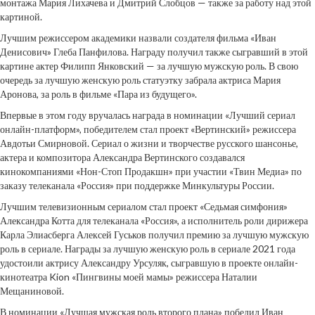
монтажа Мария Лихачева и Дмитрий Слобцов — также за работу над этой
картиной.
Лучшим режиссером академики назвали создателя фильма «Иван
Денисович» Глеба Панфилова. Награду получил также сыгравший в этой
картине актер Филипп Янковский — за лучшую мужскую роль. В свою
очередь за лучшую женскую роль статуэтку забрала актриса Мария
Аронова, за роль в фильме «Пара из будущего».
Впервые в этом году вручалась награда в номинации «Лучший сериал
онлайн-платформ», победителем стал проект «Вертинский» режиссера
Авдотьи Смирновой. Сериал о жизни и творчестве русского шансонье,
актера и композитора Александра Вертинского создавался
кинокомпаниями «Нон-Стоп Продакшн» при участии «Твин Медиа» по
заказу телеканала «Россия» при поддержке Минкультуры России.
Лучшим телевизионным сериалом стал проект «Седьмая симфония»
Александра Котта для телеканала «Россия», а исполнитель роли дирижера
Карла Элиасберга Алексей Гуськов получил премию за лучшую мужскую
роль в сериале. Награды за лучшую женскую роль в сериале 2021 года
удостоили актрису Александру Урсуляк, сыгравшую в проекте онлайн-
кинотеатра Kion «Пингвины моей мамы» режиссера Наталии
Мещаниновой.
В номинации «Лучшая мужская роль второго плана» победил Иван