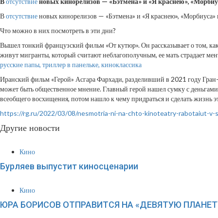
В
отсутствие
новых кинорелизов — «Бэтмена» и «Я краснею», «Морбиус
В
отсутствие
новых кинорелизов — «Бэтмена» и «Я краснею», «Морбиуса» и
Что можно в них посмотреть в эти дни?
Вышел тонкий французский фильм «От кутюр». Он рассказывает о том, как 
живут мигранты, который считают неблагополучным, ее мать страдает мент
русские папы, триллер в панельке, киноклассика
Иранский фильм «Герой» Асгара Фархади, разделивший в 2021 году Гран-п
может быть общественное мнение. Главный герой нашел сумку с деньгами в 
всеобщего восхищения, потом нашло к чему придраться и сделать жизнь э
https://rg.ru/2022/03/08/nesmotria-ni-na-chto-kinoteatry-rabotaiut-v
Другие новости
Кино
Бурляев выпустит киносценарии
Кино
ЮРА БОРИСОВ ОТПРАВИТСЯ НА «ДЕВЯТУЮ ПЛАНЕТ