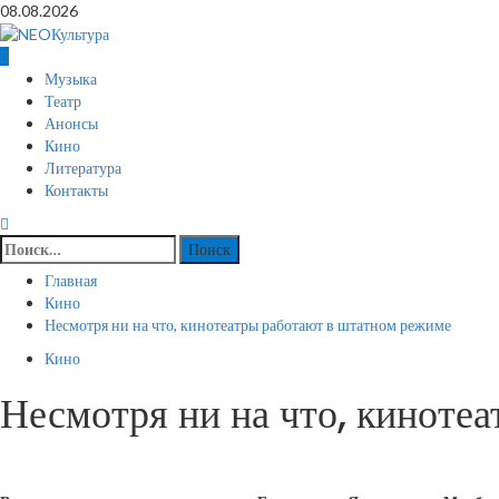
Перейти
08.08.2026
к
содержимому
Основное
Музыка
меню
Театр
Анонсы
Кино
Литература
Контакты
Найти:
Главная
Кино
Несмотря ни на что, кинотеатры работают в штатном режиме
Кино
Несмотря ни на что, киноте