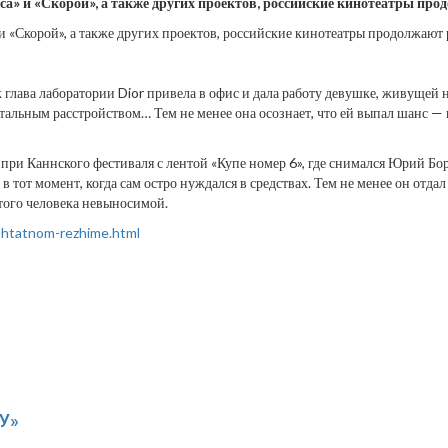
а» и «Скорой», а также других проектов, российские кинотеатры про
 «Скорой», а также других проектов, российские кинотеатры продолжают 
глава лаборатории Dior привела в офис и дала работу девушке, живущей н
альным расстройством… Тем не менее она осознает, что ей выпал шанс — н
ри Каннского фестиваля с лентой «Купе номер 6», где снимался Юрий Бор
тот момент, когда сам остро нуждался в средствах. Тем не менее он отдал
того человека невыносимой.
-shtatnom-rezhime.html
У»