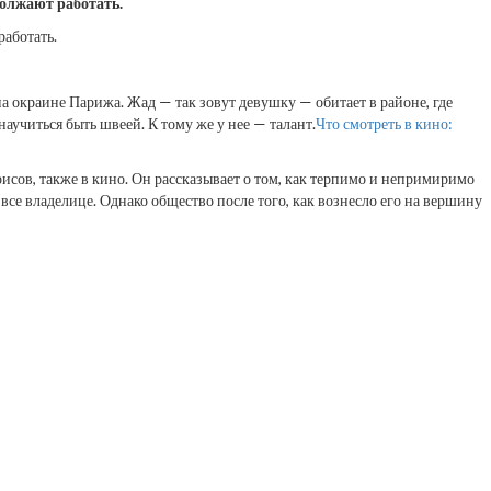
должают работать.
работать.
а окраине Парижа. Жад — так зовут девушку — обитает в районе, где
аучиться быть швеей. К тому же у нее — талант.
Что смотреть в кино:
исов, также в кино. Он рассказывает о том, как терпимо и непримиримо
 все владелице. Однако общество после того, как вознесло его на вершину