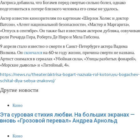
Актриса добавила, что Богачев перед смертью сильно болел, однако
подготовиться к потере близкого человека его семье не удалось.
Актер известен кинозрителям по картинам «Шерлок Холмс и доктор
Ватсон», «Агент национальной безопасности», «Мастер и Маргарита»,
«Отпуск в сентябре». Он также был известным актером дубляжа, озвучивая
роли Ричарда Гира, Роберта Де Ниро и Мела Гибсона.
9 апреля стало известно о смерти в Санкт-Петербурге актера Вадима
Волкова. Он
скончался
на 60-м году жизни, причина смерти не названа.
Артист снимался в сериалах «Убойная сила», «Улицы разбитых фонарей»,
«Морские дьяволы» и «Литейный, 4».
https://news.ru/theater/aktrisa-bogart-nazvala-rol-kotoruyu-bogachev-
schital-dlya-sebya-znakovoj/
Другие новости
Кино
Эта суровая стихия любви. На больших экранах —
вновь «Грозовой перевал» Андреа Арнольд
Кино