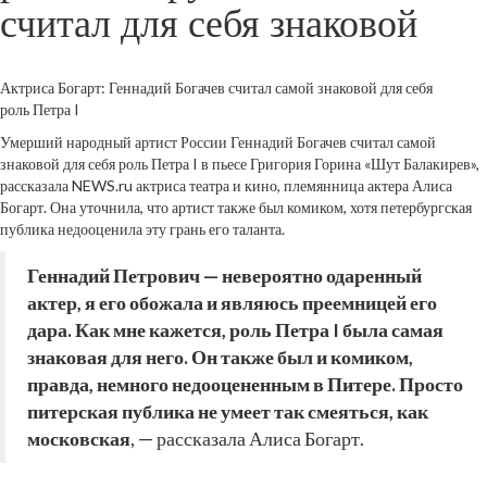
считал для себя знаковой
Актриса Богарт: Геннадий Богачев считал самой знаковой для себя
роль Петра I
Умерший народный артист России Геннадий Богачев считал самой
знаковой для себя роль Петра I в пьесе Григория Горина «Шут Балакирев»,
рассказала NEWS.ru актриса театра и кино, племянница актера Алиса
Богарт. Она уточнила, что артист также был комиком, хотя петербургская
публика недооценила эту грань его таланта.
Геннадий Петрович — невероятно одаренный
актер, я его обожала и являюсь преемницей его
дара. Как мне кажется, роль Петра I была самая
знаковая для него. Он также был и комиком,
правда, немного недооцененным в Питере. Просто
питерская публика не умеет так смеяться, как
московская
, — рассказала Алиса Богарт.