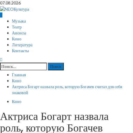
Перейти
07.08.2026
к
содержимому
Основное
Музыка
меню
Театр
Анонсы
Кино
Литература
Контакты
Найти:
Главная
Кино
Актриса Богарт назвала роль, которую Богачев считал для себя
знаковой
Кино
Актриса Богарт назвала
роль, которую Богачев