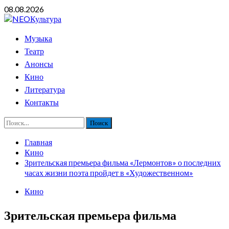
Перейти
08.08.2026
к
содержимому
Основное
Музыка
меню
Театр
Анонсы
Кино
Литература
Контакты
Найти:
Главная
Кино
Зрительская премьера фильма «Лермонтов» о последних
часах жизни поэта пройдет в «Художественном»
Кино
Зрительская премьера фильма