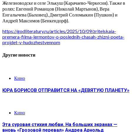
Железноводске и селе Элькуш (Карачаево-Черкесия). Также в
ролях: Евгений Романцов (Николай Мартынов), Вера
Енгалычева (Быховец), Дмитрий Соломыкин (Пушкин) и
Андрей Максимов (Бенкендорф).
https://godliteratury.ru/articles/2025/10/09/zritelskaia-
premera-filma-lermontov-o-poslednih-chasah-zhizni-poeta-
projdet-v-hudozhestvennom
Другие новости
Кино
ЮРА БОРИСОВ ОТПРАВИТСЯ НА «ДЕВЯТУЮ ПЛАНЕТУ»
Кино
Эта суровая стихия любви. На больших экранах —
вновь «Грозовой перевал» Андреа Арнольд