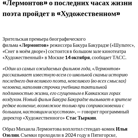
«Лермонтов» о последних часах жизни
поэта пройдет в «Художественном»
Зрительская премьера биографического
фильма
«Лермонтов»
режиссера Бакура Бакурадзе («Шультес»,
«Снег в моём дворе») состоится в большом зале кинотеатра
«Художественный» в Москве
14 октября
, сообщает ТАСС.
«Один из самых ожидаемых фильмов года, «Лермонтов»
рассказывает известную всем со школьной скамьи историю
последнего дня великого поэта, невеликого (во всех смыслах)
человека, наполняя строчки учебника тактильной
подлинностью жизни, его сгущенным в Кавказских горах
воздухом. Новый фильм Бакура Бакурадзе вызывает в зрителе
редкое волнение, возможное только при соприкосновении с
большим, настоящим искусством»
, — говорит программный
директор «Художественного»
Стас Тыркин
.
Образ Михаила Лермонтова воплотил стендап-комик
Илья
Озолин
. Съемки проходили в 2024 году в Пятигорске,