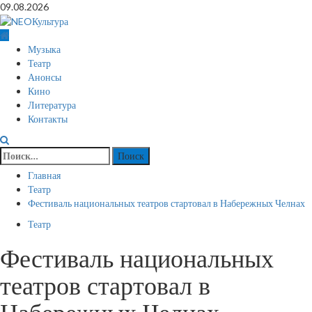
Перейти
09.08.2026
к
содержимому
Основное
Музыка
меню
Театр
Анонсы
Кино
Литература
Контакты
Найти:
Главная
Театр
Фестиваль национальных театров стартовал в Набережных Челнах
Театр
Фестиваль национальных
театров стартовал в