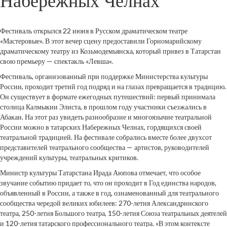
Набережных Челнах
Фестиваль открылся 22 июня в Русском драматическом театре
«Мастеровые». В этот вечер сцену предоставили Горномарийскому
драматическому театру из Козьмодемьянска, который привез в Татарстан
свою премьеру — спектакль «Левша».
Фестиваль, организованный при поддержке Министерства культуры
России, проходит третий год подряд и на глазах превращается в традицию.
Он существует в формате ежегодных путешествий: первый принимала
столица Калмыкии Элиста, в прошлом году участники съезжались в
Абакан. На этот раз увидеть разнообразие и многоязычие театральной
России можно в татарских Набережных Челнах, гордящихся своей
театральной традицией. На фестивале собрались вместе более двухсот
представителей театрального сообщества — артистов, руководителей
учреждений культуры, театральных критиков.
Министр культуры Татарстана Ирада Аюпова отмечает, что особое
звучание событию придает то, что он проходит в Год единства народов,
объявленный в России, а также в год, ознаменованный для театрального
сообщества чередой великих юбилеев: 270-летия Александринского
театра, 250-летия Большого театра, 150-летия Союза театральных деятелей
и 120-летия татарского профессионального театра. «В этом контексте