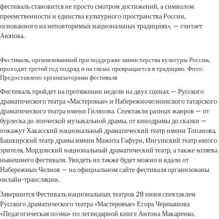
фестиваль становится не просто смотром достижений, а символом
преемственности и единства культурного пространства России,
основанного на неповторимых национальных традициях», — считает
Аюпова.
Фестиваль, организованный при поддержке министерства культуры России,
проходит третий год подряд и на глазах превращается в традицию. Фото:
Предоставлено организаторами фестиваля
Фестиваль пройдет на протяжении недели на двух сценах — Русского
драматического театра «Мастеровые» и Набережночелнинского татарского
драматического театра имени Гилязова. Спектакли разных жанров — от
бурлеска до эпической музыкальной драмы, от кинодрамы до сказки —
покажут Хакасский национальный драматический театр имени Топанова,
Башкирский театр драмы имени Мажита Гафури, Ингушский театр юного
зрителя, Мордовский национальный драматический театр, а также хозяева
нынешнего фестиваля. Увидеть их также будет можно и вдали от
Набережных Челнов — на официальном сайте фестиваля организованы
онлайн-трансляции.
Завершится Фестиваль национальных театров 28 июня спектаклем
Русского драматического театра «Мастеровые» Егора Чернышова
«Педагогическая поэма» по легендарной книге Антона Макаренко,