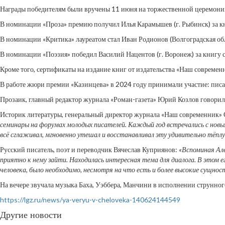
Награды победителям были вручены 11 июня на торжественной церемонии,
В номинации «Проза» премию получил Илья Карамышев (г. Рыбинск) за кни
В номинации «Критика» лауреатом стал Иван Родионов (Волгоградская об
В номинации «Поэзия» победил Василий Нацентов (г. Воронеж) за книгу 
Кроме того, сертификаты на издание книг от издательства «Наш современн
В работе жюри премии «Казинцева» в 2024 году принимали участие: писа
Прозаик, главный редактор журнала «Роман-газета» Юрий Козлов говорил
Историк литературы, генеральный директор журнала «Наш современник» 
семинары на форумах молодых писателей. Каждый год встречались с новым
всё сглаживал, мгновенно утешал и восстанавливал эту удивительно тёплу
Русский писатель, поэт и переводчик Вячеслав Куприянов:
«Вспоминая Але
приятно к нему зайти. Находилась интересная тема для диалога. В этом ег
человека, было необходимо, несмотря на что есть и более высокие сущнос
На вечере звучала музыка Баха, Уэббера, Манчини в исполнении струнно
https://lgz.ru/news/ya-veryu-v-cheloveka-140624144549
Другие новости