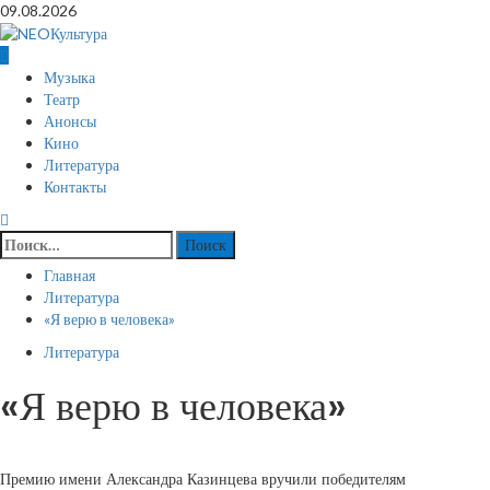
Перейти
09.08.2026
к
содержимому
Основное
Музыка
меню
Театр
Анонсы
Кино
Литература
Контакты
Найти:
Главная
Литература
«Я верю в человека»
Литература
«Я верю в человека»
Премию имени Александра Казинцева вручили победителям