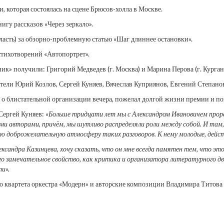
 которая состоялась на сцене Брюсов-холла в Москве.
гу рассказов «Через зеркало».
ласть) за обзорно-проблемную статью «Шаг длиннее остановки».
стихотворений «Автопортрет».
ик» получили: Григорий Медведев (г. Москва) и Марина Перова (г. Курган
тели Юрий Козлов, Сергей Куняев, Вячеслав Куприянов, Евгений Степанов
 о блистательной организации вечера, пожелал долгой жизни премии и по
Сергей Куняев:
«Больше тридцати лет мы с Александром Ивановичем прора
и авторами, причём, мы шутливо распределяли роли между собой. И там, г
ю доброжелательную атмосферу таких разговоров. К нему молодые, действи
ксандра Казинцева, хочу сказать, что он мне всегда памятен тем, что это 
о замечательное свойство, как критика и организатора литературного движ
ти».
го квартета оркестра «Модерн» и авторские композиции Владимира Титова