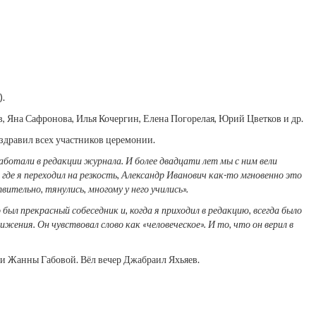
).
, Яна Сафронова, Илья Кочергин, Елена Погорелая, Юрий Цветков и др.
здравил всех участников церемонии.
ботали в редакции журнала. И более двадцати лет мы с ним вели
де я переходил на резкость, Александр Иванович как-то мгновенно это
тельно, тянулись, многому у него учились».
был прекрасный собеседник и, когда я приходил в редакцию, всегда было
ения. Он чувствовал слово как «человеческое». И то, что он верил в
 и Жанны Габовой. Вёл вечер Джабраил Яхьяев.