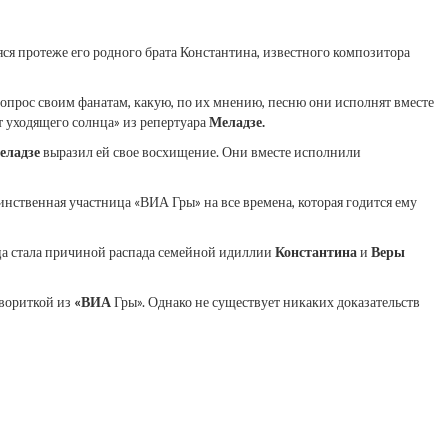
ся протеже его родного брата Константина, известного композитора
вопрос своим фанатам, какую, по их мнению, песню они исполнят вместе
т уходящего солнца» из репертуара
Меладзе.
еладзе
выразил ей свое восхищение. Они вместе исполнили
нственная участница «ВИА Гры» на все времена, которая годится ему
ица стала причиной распада семейной идиллии
Константина
и
Веры
авориткой из
«ВИА
Гры». Однако не существует никаких доказательств