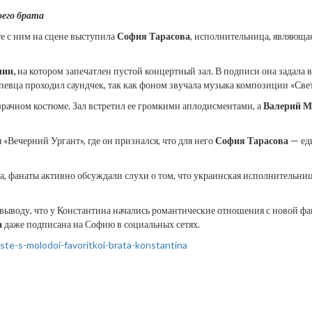
оего брата
е с ним на сцене выступила
София Тарасова
, исполнительница, являющая
лин,
на котором запечатлен пустой концертный зал. В подписи она задала 
 певца проходил саундчек, так как фоном звучала музыка композиции «Све
зрачном костюме. Зал встретил ее громкими аплодисментами, а
Валерий М
«Вечерний Ургант», где он признался, что для него
София Тарасова
— еди
на, фанаты активно обсуждали слухи о том, что украинская исполнительн
ыводу, что у Константина начались романтические отношения с новой ф
а
даже подписана на Софию в социальных сетях.
este-s-molodoi-favoritkoi-brata-konstantina