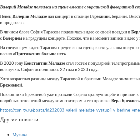
Валерий Меладзе появился на сцене вместе с украинской фавориткой св
Певец
Валерий Меладзе
дал концерт в столице
Германии,
Берлине. Вмест
и продюсера.
В личном блоге София Тарасова поделилась видео со своей поездки в
Бер
с
Валерием
на грядущем концерте. Похоже, что на момент записи видео у
На следующем видео Тарасова предстала на сцене, в сексуальном полупро
песню
«Притяжения больше нет»
.
В 2020 году
Константин Меладзе
стал гостем популярной телепрограммы 
во внучки. Софии исполнилось 22 года в 2023 году.
Хотя возрастная разница между Тарасовой и братьями Меладзе значитель
Брежневой
.
Поклонники Брежневой уже прозвали Софию «разлучницей» и пришли к в
подобных отношений между композитором и его протеже.
Вера Брежнев
https://csn-tv.ru/posts/id232003-valerii-meladze-vystupil-v-berline-vm
Другие новости
Музыка