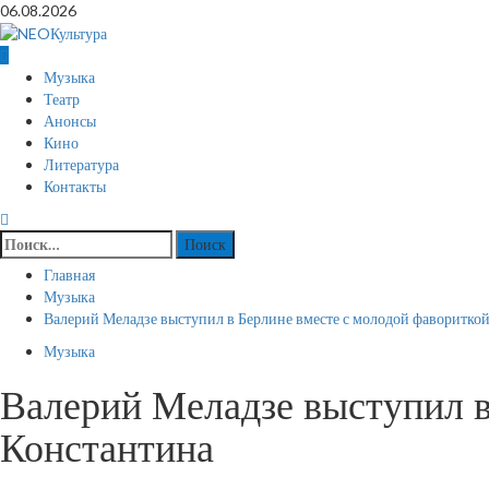
Перейти
06.08.2026
к
содержимому
Основное
Музыка
меню
Театр
Анонсы
Кино
Литература
Контакты
Найти:
Главная
Музыка
Валерий Меладзе выступил в Берлине вместе с молодой фавориткой
Музыка
Валерий Меладзе выступил в
Константина