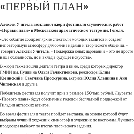
«ПЕРВЫЙ ПЛАН»
Алексей Учитель возглавил жюри фестиваля студенческих работ
«Первый план» в Московском драматическом театре им. Гоголя.
«Это событие собирает яркие спектакли молодых талантов и создает
неповторимую атмосферу для обмена идеями и творческого общения, –
говорит
Алексей Учитель
. – Поддержка юных дарований – это не просто
наша обязанность, но и вклад в будущее искусства».
В жюри также вошли деятели театра и кино, среди которых директор
ГМИИ им. Пушкина
Ольга Галактионова
, режиссеры
Клим
Козинский
и
Светлана Проскурина
, актрисы
Юлия Хлынина
и
Аня
Чиповская
и другие.
Победитель фестиваля получит приз в размере 150 тыс. рублей. Лауреаты
«Первого плана» будут обеспечены годовой бесплатной поддержкой от
Гильдии актерских агентов.
Во время фестиваля в театре пройдет выставка, на основе которой будут
выбраны лучший художник-сценограф и художник по костюмам. Лучшего
продюсера выберут по итогам творческого задания.