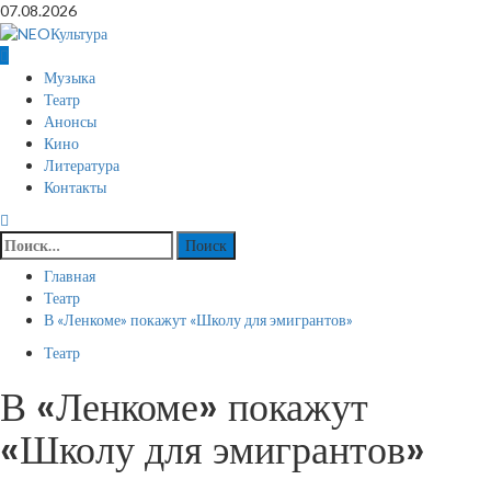
Перейти
07.08.2026
к
содержимому
Основное
Музыка
меню
Театр
Анонсы
Кино
Литература
Контакты
Найти:
Главная
Театр
В «Ленкоме» покажут «Школу для эмигрантов»
Театр
В «Ленкоме» покажут
«Школу для эмигрантов»