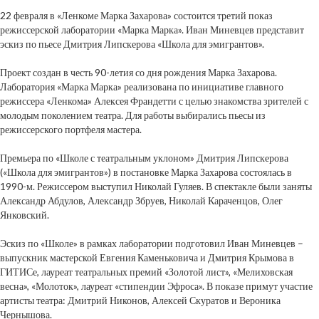
22 февраля в «Ленкоме Марка Захарова» состоится третий показ
режиссерской лаборатории «Марка Марка». Иван Миневцев представит
эскиз по пьесе Дмитрия Липскерова «Школа для эмигрантов».
Проект создан в честь 90-летия со дня рождения Марка Захарова.
Лаборатория «Марка Марка» реализована по инициативе главного
режиссера «Ленкома» Алексея Франдетти с целью знакомства зрителей с
молодым поколением театра. Для работы выбирались пьесы из
режиссерского портфеля мастера.
Премьера по «Школе с театральным уклоном» Дмитрия Липскерова
(«Школа для эмигрантов») в постановке Марка Захарова состоялась в
1990-м. Режиссером выступил Николай Гуляев. В спектакле были заняты
Александр Абдулов, Александр Збруев, Николай Караченцов, Олег
Янковский.
Эскиз по «Школе» в рамках лаборатории подготовил Иван Миневцев –
выпускник мастерской Евгения Каменьковича и Дмитрия Крымова в
ГИТИСе, лауреат театральных премий «Золотой лист», «Мелиховская
весна», «Молоток», лауреат «стипендии Эфроса». В показе примут участие
артисты театра: Дмитрий Никонов, Алексей Скуратов и Вероника
Чернышова.