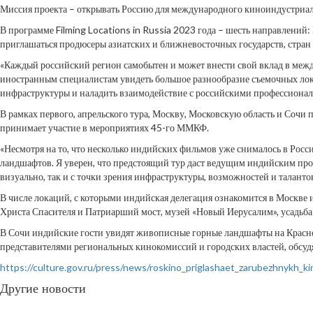
Миссия проекта – открывать Россию для международного киноиндустриал
В программе Filming Locations in Russia 2023 года – шесть направлений:
приглашаться продюсеры азиатских и ближневосточных государств, стран
«Каждый российский регион самобытен и может внести свой вклад в ме
иностранным специалистам увидеть большое разнообразие съемочных ло
инфраструктуры и наладить взаимодействие с российскими профессионал
В рамках первого, апрельского тура, Москву, Московскую область и Соч
принимает участие в мероприятиях 45-го ММКФ.
«Несмотря на то, что несколько индийских фильмов уже снималось в Росс
ландшафтов. Я уверен, что предстоящий тур даст ведущим индийским про
визуально, так и с точки зрения инфраструктуры, возможностей и талан
В числе локаций, с которыми индийская делегация ознакомится в Москве 
Христа Спасителя и Патриарший мост, музей «Новый Иерусалим», усадьба
В Сочи индийские гости увидят живописные горные ландшафты на Красно
представителями региональных кинокомиссий и городских властей, обсуд
https://culture.gov.ru/press/news/roskino_priglashaet_zarubezhnykh_ki
Другие новости