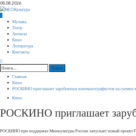
Перейти
08.08.2026
к
содержимому
Основное
Музыка
меню
Театр
Анонсы
Кино
Литература
Контакты
Найти:
Главная
Кино
РОСКИНО приглашает зарубежных кинематографистов на съемки в
Кино
РОСКИНО приглашает зарубе
РОСКИНО при поддержке Минкультуры России запускает новый проект Fil