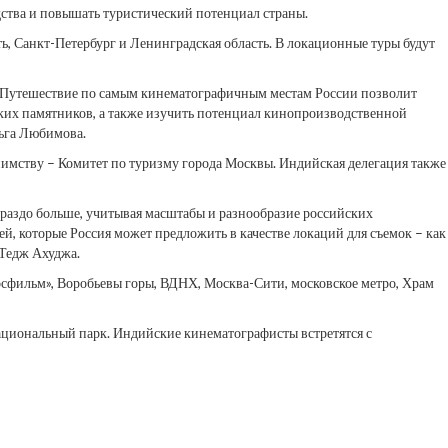
ства и повышать туристический потенциал страны.
ть, Санкт-Петербург и Ленинградская область. В локационные туры будут
. Путешествие по самым кинематографичным местам России позволит
их памятников, а также изучить потенциал кинопроизводственной
ьга Любимова.
иимству – Комитет по туризму города Москвы. Индийская делегация также
ораздо больше, учитывая масштабы и разнообразие российских
, которые Россия может предложить в качестве локаций для съемок – как
 Тедж Ахуджа.
Мосфильм», Воробьевы горы, ВДНХ, Москва-Сити, московское метро, Храм
циональный парк. Индийские кинематографисты встретятся с