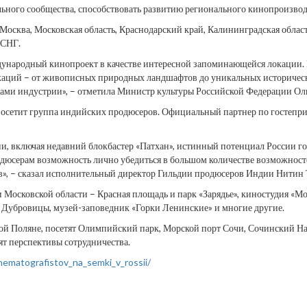
ьного сообщества, способствовать развитию регионального кинопроизвод
 Москва, Московская область, Краснодарский край, Калининградская облас
 СНГ.
ждународный кинопроект в качестве интересной запоминающейся локации
каций – от живописных природных ландшафтов до уникальных историческ
ами индустрии», – отметила Министр культуры Российской Федерации Ол
и посетит группа индийских продюсеров. Официальный партнер по гостепр
ии, включая недавний блокбастер «Патхан», истинный потенциал России г
дюсерам возможность лично убедиться в большом количестве возможностей
тов», – сказал исполнительный директор Гильдии продюсеров Индии Нитин
и Московской области – Красная площадь и парк «Зарядье», киностудия «
 Дубровицы, музей-заповедник «Горки Ленинские» и многие другие.
й Поляне, посетят Олимпийский парк, Морской порт Сочи, Сочинский На
ят перспективы сотрудничества.
nematografistov_na_semki_v_rossii/