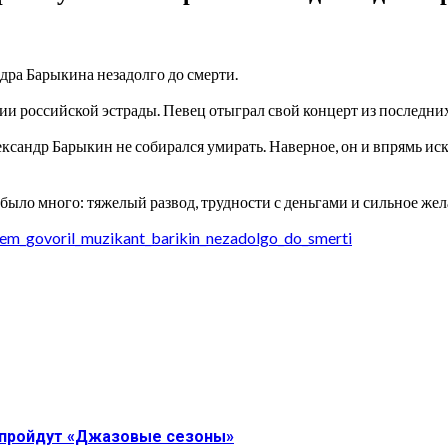
ра Барыкина незадолго до смерти.
и российской эстрады. Певец отыграл свой концерт из последних 
ксандр Барыкин не собирался умирать. Наверное, он и впрямь иск
о было много: тяжелый развод, трудности с деньгами и сильное же
hem_govoril_muzikant_barikin_nezadolgo_do_smerti
» пройдут «Джазовые сезоны»