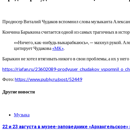
Продюсер Виталий Чудаков вспомнил слова музыканта Александ
Кончина Барыкина считается одной из самых трагичных в истори
««Ничего, как-нибудь выкарабкаюсь», — махнул рукой. Але
цитирует Чудакова
«МК»
.
Барыкин не хотел втягивать никого в свои проблемы, а их у нег
https://riafan.ru/23602089-prodyuser_chudakov_vspomnil_o_c
Фото:
https://www.publy.ru/post/52449
Другие новости
Музыка
22 и 23 августа в музее-заповеднике «Архангельское