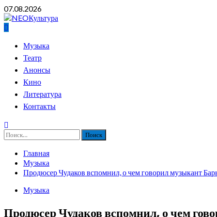
Перейти
07.08.2026
к
содержимому
Основное
Музыка
меню
Театр
Анонсы
Кино
Литература
Контакты
Найти:
Главная
Музыка
Продюсер Чудаков вспомнил, о чем говорил музыкант Бар
Музыка
Продюсер Чудаков вспомнил, о чем гов