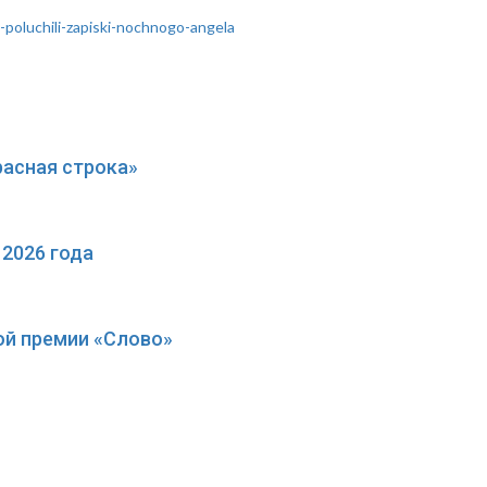
a-poluchili-zapiski-nochnogo-angela
расная строка»
2026 года
ой премии «Слово»