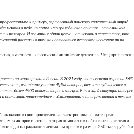
 профессионалы, к примеру, вертолетный поисково-спасательный отряд
егда мечтал о небе, но понял, что гражданская авиация – это слишком
есных пожаров. И все лишь с одной целью – отыскать и спасти того, кто
реживаний рассказы о том, как оставаться человеком, несмотря ни на
тив, в частности, классические английские детективы. Чтец признается,
 роста книжного рынка в России. В 2021 году этот сегмент вырос на 56%
ство книг, вышедших у наших digital-авторов, тех, кто публикуется в
инились более 4900 новых авторов и чтецов. В текущей ситуации интерес
 и осмыслить произошедшее, сублимировать свои переживания в текст».
убликовавшим свои произведения в электронном формате, среди
исимых авторов и чтецов, которая помогает им найти своего читателя и
Голос года» награждаются денежным призом в размере 250 тысяч рублей и