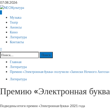
Перейти
07.08.2026
к
содержимому
Основное
Музыка
меню
Театр
Анонсы
Кино
Литература
Контакты
Найти:
Главная
Литература
Премию «Электронная буква» получили «Записки Ночного Ангела»
Литература
Премию «Электронная буква
Подведены итоги премии «Электронная буква» 2021 года