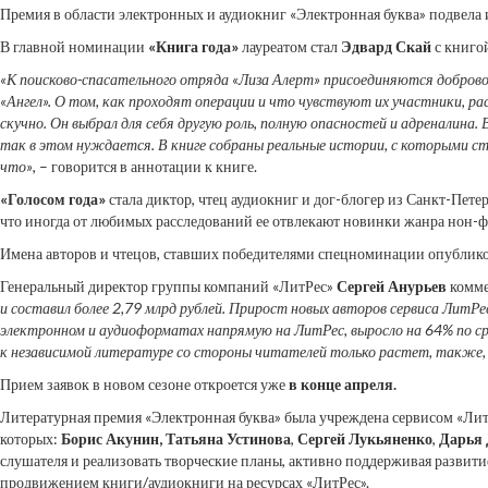
Премия в области электронных и аудиокниг «Электронная буква» подвела и
В главной номинации
«Книга года»
лауреатом стал
Эдвард Скай
с книго
«К поисково-спасательного отряда «Лиза Алерт» присоединяются доброво
«Ангел». О том, как проходят операции и что чувствуют их участники, ра
скучно. Он выбрал для себя другую роль, полную опасностей и адреналина
так в этом нуждается. В книге собраны реальные истории, с которыми сто
что»
, – говорится в аннотации к книге.
«Голосом года»
стала диктор, чтец аудиокниг и дог-блогер из Санкт-Пете
что иногда от любимых расследований ее отвлекают новинки жанра нон-
Имена авторов и чтецов, ставших победителями спецноминации опублик
Генеральный директор группы компаний «ЛитРес»
Сергей Анурьев
комме
и составил более 2,79 млрд рублей. Прирост новых авторов сервиса ЛитРес
электронном и аудиоформатах напрямую на ЛитРес, выросло на 64% по ср
к независимой литературе со стороны читателей только растет, также, 
Прием заявок в новом сезоне откроется уже
в конце апреля.
Литературная премия «Электронная буква» была учреждена сервисом «Лит
которых:
Борис Акунин,
Татьяна Устинова
,
Сергей Лукьяненко
,
Дарья
слушателя и реализовать творческие планы, активно поддерживая развити
продвижением книги/аудиокниги на ресурсах «ЛитРес».