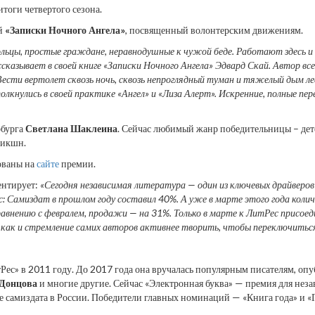
тоги четвертого сезона.
й
«Записки Ночного Ангела»
, посвященный волонтерским движениям.
льцы, простые граждане, неравнодушные к чужой беде. Работают здесь и
ссказывает в своей книге «Записки Ночного Ангела» Эдвард Скай. Автор вс
. Вести вертолет сквозь ночь, сквозь непроглядный туман и тяжелый дым л
лкнулись в своей практике «Ангел» и «Лиза Алерт». Искренние, полные пе
рбурга
Светлана Шаклеина
. Сейчас любимый жанр победительницы – детек
фикшн.
ованы на
сайте
премии.
нтирует:
«Сегодня независимая литература — один из ключевых драйверов
: Самиздат в прошлом году составил 40%. А уже в марте этого года количе
авнению с февралем, продажи — на 31%. Только в марте к ЛитРес присоед
как и стремление самих авторов активнее творить, чтобы переключиться
Рес» в 2011 году. До 2017 года она вручалась популярным писателям, оп
 Донцова
и многие другие. Сейчас «Электронная буква» — премия для незав
е самиздата в России. Победители главных номинаций — «Книга года» и «