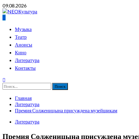
Перейти
09.08.2026
к
содержимому
Основное
Музыка
меню
Театр
Анонсы
Кино
Литература
Контакты
Найти:
Главная
Литература
Премия Солженицына присуждена музейщикам
Литература
Премия Солженицына присуждена муз