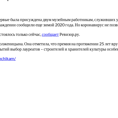
ервые была присуждена двум музейным работникам, служивших у
аждении сообщили еще зимой 2020 года. Но коронавирус не поз
тоялось только сейчас,
сообщает
Ревизор.ру.
лженицына. Она отметила, что премия на протяжении 25 лет вруч
тий выбор лауреатов – строителей и хранителей культуры особен
shchikam/