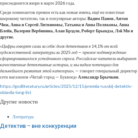
присоединится жюри в марте 2026 года.
Среди номинантов премии есть как новые имена, ещё не известные
широкому читателю, так и популярные авторы:
Вадим Панов, Антон
Чиж, Анна и Сергей Литвиновы, Татьяна и Анна Поляковы, Анна
Блейк, Валерия Вербинина, Алан Брэдли, Роберт Брындза, Лэй Ми и
другие.
«Цифры говорят сами за себя: доля детективов в 14,1% от всей
художественной литературы за 2025 год — прямое подтверждение
сформировавшегося устойчивого спроса. Российские читатели выбирают
качественные детективные истории, и мы видим потенциал для
дальнейшего развития этой категории»,
— говорит генеральный директор
сети магазинов «Читай-город — Буквоед»
Александр Брычкин.
https://godliteratury.ru/articles/2025/12/15/premiia-russkij-detektiv-
obiavila-long-list
Другие новости
Литература
Детектив – вне конкуренции