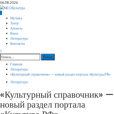
Перейти
06.08.2026
к
содержимому
Основное
Музыка
меню
Театр
Анонсы
Кино
Литература
Контакты
Найти:
Главная
Литература
«Культурный справочник» — новый раздел портала «Культура.РФ»
Литература
«Культурный справочник» —
новый раздел портала