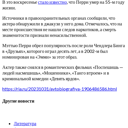
В это воскресенье
стало известно
, что Перри умер на 55-м году
жизни.
Источники в правоохранительных органах сообщили, что
актера обнаружили в джакузи у него дома. Отмечалось, что на
месте происшествия не нашли следов наркотиков, а смерть
знаменитости признали ненасильственной.
Мэттью Перри обрел популярность после роли Чендлера Бинга
в «Друзьях», которого играл десять лет, а в 2002-м был
номинирован на «Эмми» за этот образ.
Актер также снялся в романтических фильмах «Поспешишь —
людей насмешишь», «Мошенники», «Танго втроем» и в
криминальной комедии «Девять ярдов».
https://ria.ru/20231031/avtobiografiya-1906486586.html
Другие новости
Литература