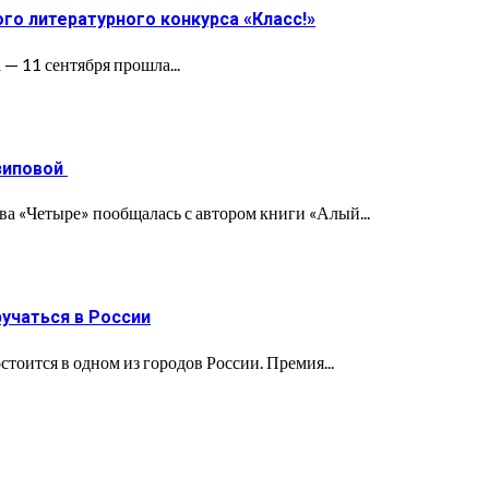
о литературного конкурса «Класс!»
— 11 сентября прошла...
зиповой
ва «Четыре» пообщалась с автором книги «Алый...
учаться в России
оится в одном из городов России. Премия...