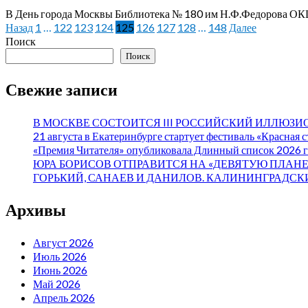
В День города Москвы Библиотека № 180 им Н.Ф.Федорова ОКЦ
Пагинация
Назад
1
…
122
123
124
125
126
127
128
…
148
Далее
Поиск
записей
Поиск
Свежие записи
В МОСКВЕ СОСТОИТСЯ III РОССИЙСКИЙ ИЛЛЮЗ
21 августа в Екатеринбурге стартует фестиваль «Красная 
«Премия Читателя» опубликовала Длинный список 2026 г
ЮРА БОРИСОВ ОТПРАВИТСЯ НА «ДЕВЯТУЮ ПЛАНЕ
ГОРЬКИЙ, САНАЕВ И ДАНИЛОВ. КАЛИНИНГРАДСК
Архивы
Август 2026
Июль 2026
Июнь 2026
Май 2026
Апрель 2026