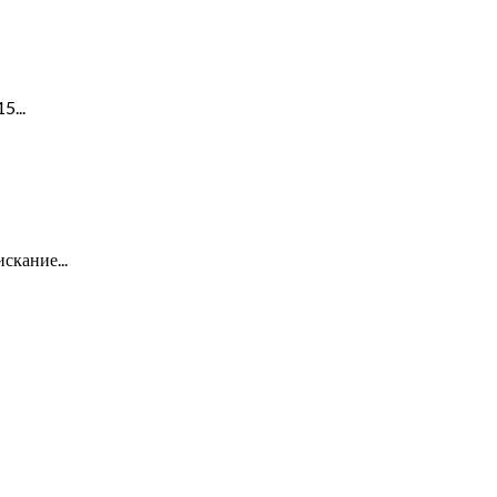
5...
скание...