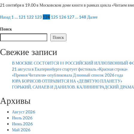
21 сентября в 19.00 в Московском доме книги в рамках цикла «Читаем вмес
Пагинация
Назад
1
…
121
122
123
124
125
126
127
…
148
Далее
записей
Поиск
Поиск
Свежие записи
В МОСКВЕ СОСТОИТСЯ III РОССИЙСКИЙ ИЛЛЮЗИОННЫЙ Ф
21 августа в Екатеринбурге стартует фестиваль «Красная строка»
«Премия Читателя» опубликовала Длинный список 2026 года
ЮРА БОРИСОВ ОТПРАВИТСЯ НА «ДЕВЯТУЮ ПЛАНЕТУ»
ГОРЬКИЙ, САНАЕВ И ДАНИЛОВ. КАЛИНИНГРАДСКИЙ ДРАМ
Архивы
Август 2026
Июль 2026
Июнь 2026
Май 2026