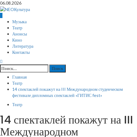
Перейти
06.08.2026
к
содержимому
Основное
Музыка
меню
Театр
Анонсы
Кино
Литература
Контакты
Найти:
Главная
Театр
14 спектаклей покажут на III Международном студенческом
фестивале дипломных спектаклей «ГИТИС fest»
Театр
14 спектаклей покажут на III
Международном