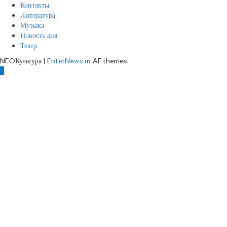
Контакты
Литература
Музыка
Новость дня
Театр
NEOКультура
|
EnterNews
от AF themes.