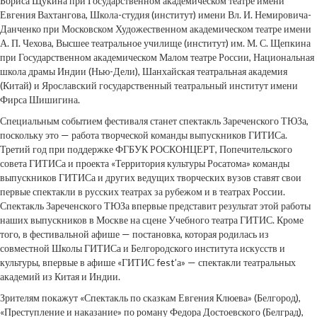
Бориса Щукина при Государственном академическом театре имени
Евгения Вахтангова, Школа-студия (институт) имени Вл. И. Немировича-
Данченко при Московском Художественном академическом театре имени
А. П. Чехова, Высшее театральное училище (институт) им. М. С. Щепкина
при Государственном академическом Малом театре России, Национальная
школа драмы Индии (Нью-Дели), Шанхайская театральная академия
(Китай) и Ярославский государственный театральный институт имени
Фирса Шишигина.
Специальным событием фестиваля станет спектакль Зареченского ТЮЗа,
поскольку это — работа творческой команды выпускников ГИТИСа.
Третий год при поддержке ФГБУК РОСКОНЦЕРТ, Попечительского
совета ГИТИСа и проекта «Территория культуры Росатома» команды
выпускников ГИТИСа и других ведущих творческих вузов ставят свои
первые спектакли в русских театрах за рубежом и в театрах России.
Спектакль Зареченского ТЮЗа впервые представит результат этой работы
наших выпускников в Москве на сцене Учебного театра ГИТИС. Кроме
того, в фестивальной афише — постановка, которая родилась из
совместной Школы ГИТИСа и Белгородского института искусств и
культуры, впервые в афише «ГИТИС fest’а» — спектакли театральных
академий из Китая и Индии.
Зрителям покажут «Спектакль по сказкам Евгения Клюева» (Белгород),
«Преступление и наказание» по роману Федора Достоевского (Белград),