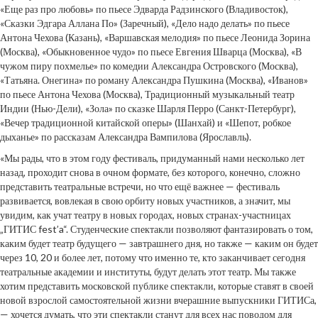
«Еще раз про любовь» по пьесе Эдварда Радзинского (Владивосток),
«Сказки Эдгара Аллана По» (Заречный), «Дело надо делать» по пьесе
Антона Чехова (Казань), «Варшавская мелодия» по пьесе Леонида Зорина
(Москва), «Обыкновенное чудо» по пьесе Евгения Шварца (Москва), «В
чужом пиру похмелье» по комедии Александра Островского (Москва),
«Татьяна. Онегина» по роману Александра Пушкина (Москва), «Иванов»
по пьесе Антона Чехова (Москва), Традиционный музыкальный театр
Индии (Нью-Дели), «Зола» по сказке Шарля Перро (Санкт-Петербург),
«Вечер традиционной китайской оперы» (Шанхай) и «Шепот, робкое
дыханье» по рассказам Александра Вампилова (Ярославль).
«Мы рады, что в этом году фестиваль, придуманный нами несколько лет
назад, проходит снова в очном формате, без которого, конечно, сложно
представить театральные встречи, но что ещё важнее — фестиваль
развивается, вовлекая в свою орбиту новых участников, а значит, мы
увидим, как учат театру в новых городах, новых странах-участницах
„ГИТИС fest’a“. Студенческие спектакли позволяют фантазировать о том,
каким будет театр будущего — завтрашнего дня, но также — каким он будет
через 10, 20 и более лет, потому что именно те, кто заканчивает сегодня
театральные академии и институты, будут делать этот театр. Мы также
хотим представить московской публике спектакли, которые ставят в своей
новой взрослой самостоятельной жизни вчерашние выпускники ГИТИСа,
— хочется думать, что эти спектакли станут для всех нас поводом для