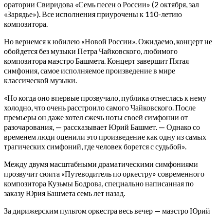
оратории Свиридова «Семь песен о России» (2 октября, зал
«Зарядье»). Все исполнения приурочены к 110-летию
композитора.
Но вернемся к юбилею «Новой России». Ожидаемо, концерт не
обойдется без музыки Петра Чайковского, любимого
композитора маэстро Башмета. Концерт завершит Пятая
симфония, самое исполняемое произведение в мире
классической музыки.
«Но когда оно впервые прозвучало, публика отнеслась к нему
холодно, что очень расстроило самого Чайковского. После
премьеры он даже хотел сжечь ноты своей симфонии от
разочарования, — рассказывает Юрий Башмет. — Однако со
временем люди оценили это произведение как одну из самых
трагических симфоний, где человек борется с судьбой».
Между двумя масштабными драматическими симфониями
прозвучит сюита «Путеводитель по оркестру» современного
композитора Кузьмы Бодрова, специально написанная по
заказу Юрия Башмета семь лет назад.
За дирижерским пультом оркестра весь вечер — маэстро Юрий