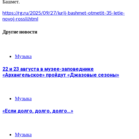
Башмет.
https://rg.ru/2025/09/27/iurij-bashmet-otmetit-35-letie-
novoj-rossii.html
Другие новости
Музыка
22 и 23 августа в музее-заповеднике
«Архангельское» пройдут «Джазовые сезоны»
Музыка
«Если долго, долго, долго…»
Музыка