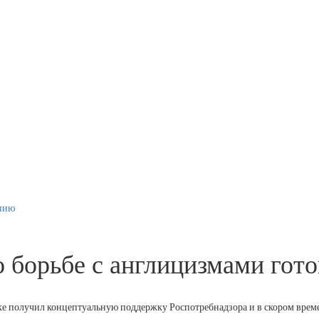
ению
о борьбе с англицизмами гот
ке получил концептуальную поддержку Роспотребнадзора и в скором време