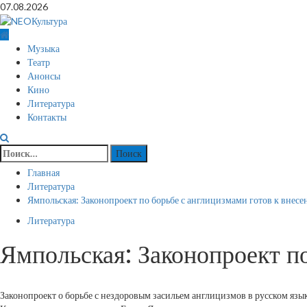
Перейти
07.08.2026
к
содержимому
Основное
Музыка
меню
Театр
Анонсы
Кино
Литература
Контакты
Найти:
Главная
Литература
Ямпольская: Законопроект по борьбе с англицизмами готов к внес
Литература
Ямпольская: Законопроект п
Законопроект о борьбе с нездоровым засильем англицизмов в русском язы