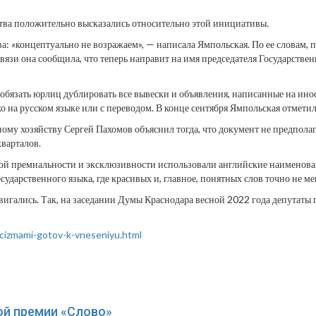
ства положительно высказались относительно этой инициативы.
: «концептуально не возражаем», — написала Ямпольская. По ее словам, п
вязи она сообщила, что теперь направит на имя председателя Государстве
ы обязать юрлиц дублировать все вывески и объявления, написанные на ин
 на русском языке или с переводом. В конце сентября Ямпольская отметил
му хозяйству Сергей Пахомов объяснил тогда, что документ не предпола
варталов.
некой премиальности и эксклюзивности использовали английские наименов
государственного языка, где красивых и, главное, понятных слов точно не 
игались. Так, на заседании Думы Краснодара весной 2022 года депутаты п
icizmami-gotov-k-vneseniyu.html
ой премии «Слово»