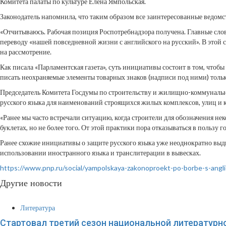
Комитета палаты по культуре Елена Ямпольская.
Законодатель напомнила, что таким образом все заинтересованные ведом
«Отчитываюсь. Рабочая позиция Роспотребнадзора получена. Главные слова
переводу «нашей повседневной жизни с английского на русский». В этой с
на рассмотрение.
Как писала «Парламентская газета», суть инициативы состоит в том, чтоб
писать неохраняемые элементы товарных знаков (надписи под ними) только
Председатель Комитета Госдумы по строительству и жилищно-коммунально
русского языка для наименований строящихся жилых комплексов, улиц и к
«Ранее мы часто встречали ситуацию, когда строители для обозначения 
буклетах, но не более того. От этой практики пора отказываться в пользу 
Ранее схожие инициативы о защите русского языка уже неоднократно выдв
использовании иностранного языка и транслитерации в вывесках.
https://www.pnp.ru/social/yampolskaya-zakonoproekt-po-borbe-s-angl
Другие новости
Литература
Стартовал третий сезон национальной литературн