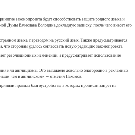
ринятие законопроекта будет способствовать защите родного языка и
нной Думы Вячеслава Володина докладную записку, после чего внесет его
остранном языке, переводом на русский язык. Также предусматривается
а, что сторонам удалось согласовать новую редакцию законопроекта.
гает революционных изменений, а предусматривает использование
ания или англицизмы. Это выглядело довольно благородно в рекламных
меньше, чем в английском», — отметил Пахомов.
риняли правила благоустройства, в которых прописан запрет на