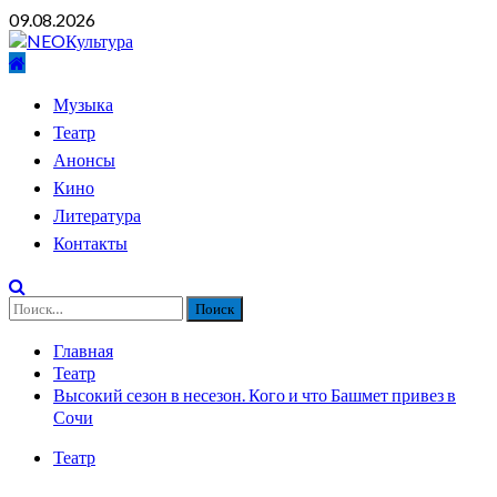
Перейти
09.08.2026
к
содержимому
Основное
Музыка
меню
Театр
Анонсы
Кино
Литература
Контакты
Найти:
Главная
Театр
Высокий сезон в несезон. Кого и что Башмет привез в
Сочи
Театр