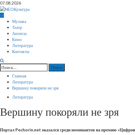
Перейти
07.08.2026
к
содержимому
Основное
Музыка
меню
Театр
Анонсы
Кино
Литература
Контакты
Найти:
Главная
Литература
Вершину покоряли не зря
Литература
Вершину покоряли не зря
Портал Pechorin.net оказался среди номинантов на премию «Цифровой