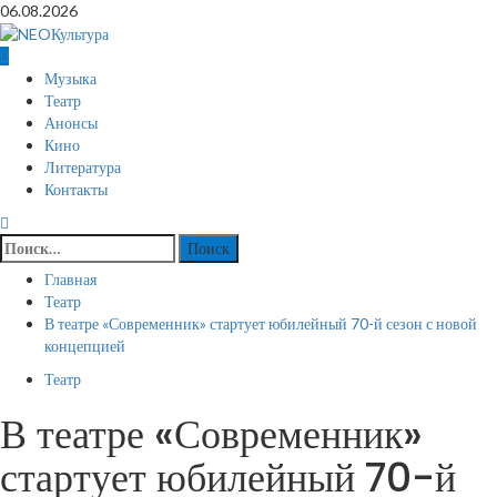
Перейти
06.08.2026
к
содержимому
Основное
Музыка
меню
Театр
Анонсы
Кино
Литература
Контакты
Найти:
Главная
Театр
В театре «Современник» стартует юбилейный 70-й сезон с новой
концепцией
Театр
В театре «Современник»
стартует юбилейный 70-й