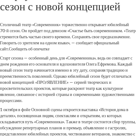
сезон с новой концепцией
Столичный театр «Современник» торжественно открывает юбилейный
70-й сезон. Он пройдет под девизом «Счастье быть современником. «Театр
стремится быть частью своего времени. Сохранять свое предназначение.
Говорить со зрителем на одном языке», — сообщает официальный
сайт.Сообщить об опечатке
Старт сезона — особенный день для «Современника», ведь он совпадает с
днем рождения его основателя и вдохновителя Олега Ефремова. Каждый
новый сезон театр начинается именно в эту дату, сохраняя традицию и
преемственность поколений. Однако юбилейный сезон будет отличаться
новой концепцией «ПРО/ЯВЛЕНИЕ» — серией творческих и
просветительских проектов, которые раскроют театр как культурное
явление, связанное с историей страны и современными художественными
процессами.
1 октября в фойе Основной сцены откроется выставка «История дома в
деталях», посвященная людям, спектаклям и открытиям, из которых
складывается путь «Современника». Также в театре состоится сбор труппы,
обсуждение репертуарных планов и премьер, объявление о гастролях,
представление юбилейных проектов, чествование ветеранов, знакомство с