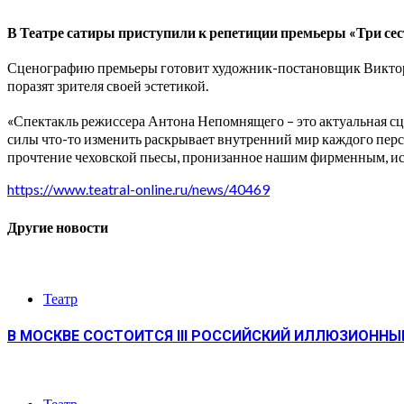
В Театре сатиры приступили к репетиции премьеры «Три се
Сценографию премьеры готовит художник-постановщик Виктор К
поразят зрителя своей эстетикой.
«Спектакль режиссера Антона Непомнящего – это актуальная сц
силы что-то изменить раскрывает внутренний мир каждого перс
прочтение чеховской пьесы, пронизанное нашим фирменным, ис
https://www.teatral-online.ru/news/40469
Другие новости
Театр
В МОСКВЕ СОСТОИТСЯ III РОССИЙСКИЙ ИЛЛЮЗИОНН
Театр