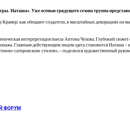
стры. Наташа». Уже осенью грядущего сезона труппа предста
рамер: как обещают создатели, в масштабных декорациях он мас
еническая интерпретация пьесы Антона Чехова. Глубокий сюжет о
онажа. Главным действующим лицом здесь становится Наташа – ис
тинно-сатировским стилем», – поделился художественный руков
ЫЙ ФОРУМ