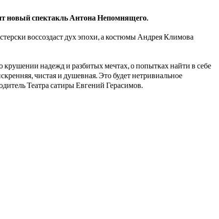
вит новый спектакль Антона Непомнящего.
терски воссоздаст дух эпохи, а костюмы Андрея Климова
 крушении надежд и разбитых мечтах, о попытках найти в себе
кренняя, чистая и душевная. Это будет нетривиальное
одитель Театра сатиры Евгений Герасимов.