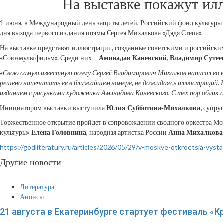
На выставке покажут и
1 июня, в Международный день защиты детей, Российский фонд культуры (Г
дня выхода первого издания поэмы Сергея Михалкова «Дядя Степа».
На выставке представят иллюстрации, созданные советскими и российск
«Союзмультфильм». Среди них –
Аминадав Каневский, Владимир Сутее
«Свою самую известную поэму Сергей Владимирович Михалков написал во
решено напечатать ее в ближайшем номере, не дожидаясь иллюстраций. В
изданием с рисунками художника Аминадава Каневского. С тех пор облик са
Инициатором выставки выступила
Юлия Субботина‑Михалкова,
супруг
Торжественное открытие пройдет в сопровождении сводного оркестра Мос
культуры»
Елена Головнина
, народная артистка России
Анна Михалкова
https://godliteratury.ru/articles/2026/05/29/v-moskve-otkroetsia-vysta
Другие новости
Литература
Анонсы
21 августа в Екатеринбурге стартует фестиваль «К