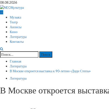
Перейти
08.08.2026
к
содержимому
Основное
Музыка
меню
Театр
Анонсы
Кино
Литература
Контакты
Найти:
Главная
Литература
В Москве откроется выставка к 90‑летию «Дяди Степы»
Литература
В Москве откроется выставк