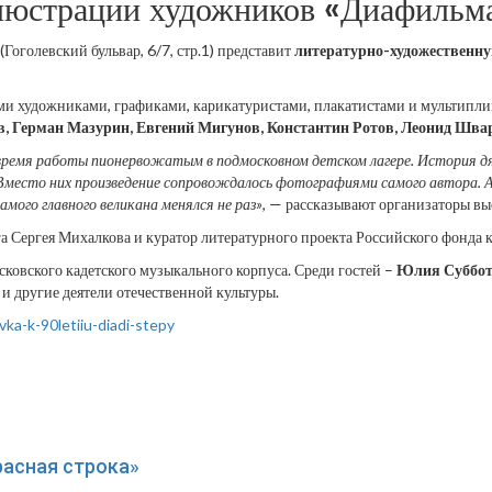
ллюстрации художников «Диафильм
оголевский бульвар, 6/7, стр.1) представит
литературно-художественну
ими художниками, графиками, карикатуристами, плакатистами и мультипл
в, Герман Мазурин, Евгений Мигунов, Константин Ротов, Леонид Шв
 время работы пионервожатым в подмосковном детском лагере. История д
место них произведение сопровождалось фотографиями самого автора. А 
мого главного великана менялся не раз»
, — рассказывают организаторы вы
а Сергея Михалкова и куратор литературного проекта Российского фонда к
ковского кадетского музыкального корпуса. Среди гостей –
Юлия Суббо
и другие деятели отечественной культуры.
vka-k-90letiiu-diadi-stepy
расная строка»