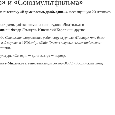
а» и «Союзмультфильма»
ю выставку «В доме восемь дробь один…»
, посвященную 90-летию со
икаторами, работавшими на киностудиях «Диафильм» и
арцман, Федор Лемкуль, Ювеналий Коровин
и другие.
яди Степы так понравилась редактору журнала «Пионер», что было
год спустя, в 1936 году, «Дядя Степа» впервые вышел отдельным
ставки.
ультуры «Сегодня — дети, завтра — народ».
тина-Михалкова
, генеральный директор ООГО «Российский фонд