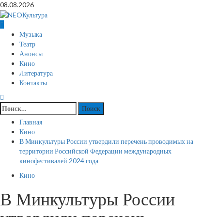
Перейти
08.08.2026
к
содержимому
Основное
Музыка
меню
Театр
Анонсы
Кино
Литература
Контакты
Найти:
Главная
Кино
В Минкультуры России утвердили перечень проводимых на
территории Российской Федерации международных
кинофестивалей 2024 года
Кино
В Минкультуры России