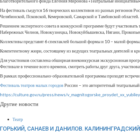
Благотворительного фонда Евгения Миронова «Театральные инициативы»
На фестиваль съедутся 16 творческих коллективов из разных регионов Ро
Челябинской, Псковской, Кемеровской, Самарской и Тамбовской областей.
Решением экспертного совета в конкурсной программе будут участвовать 
Набережных Челнов, Новокузнецка, Новокуйбышевска, Нягани, Прокопье
Коллективы представят 6 спектаклей большой формы и 10 – малой формы
Компетентному жюри, состоящему из ведущих театральных деятелей и крит
Для участников составлена обширная внеконкурсная экскурсионная програ
Фестивале в течение всего времени, смотреть работы друг друга, участвова
В рамках профессионально-образовательной программы проходят встречи с
Фестиваль театров малых городов
России – это авторитетный театральный
https://culture.gov.ru/press/news/v_magnitogorske_proydet_xx_yubiley
Другие новости
Театр
ГОРЬКИЙ, САНАЕВ И ДАНИЛОВ. КАЛИНИНГРАДСКИ