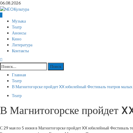
Перейти
06.08.2026
к
содержимому
Основное
Музыка
меню
Театр
Анонсы
Кино
Литература
Контакты
Найти:
Главная
Театр
В Магнитогорске пройдет XX юбилейный Фестиваль театров малых
Театр
В Магнитогорске пройдет X
С 29 мая по 5 июня в Магнитогорске пройдет XX юбилейный Фестиваль т