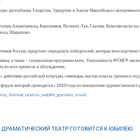
.
ссии: республики Татарстан, Удмуртии и Ханты-Мансийского автономного 
театры Альметьевска, Березников, Великих Лук, Глазова, Комсомольска-н
вска, Шарыпово.
.
иков России, предстоит определить победителей, которые впоследствии п
мма, а также – специальная программа кино. Уникальность ФТМГР заключа
ть во всех проектах и обсуждениях.
 деятелями российской культуры, семинары, мастер-классы, тренинги под
 форум, который проводится с 2010 года по инициативе художественного 
nyy_festival_teatrov_malykh_gorodov_rossii/
Й ДРАМАТИЧЕСКИЙ ТЕАТР ГОТОВИТСЯ К ЮБИЛЕЮ