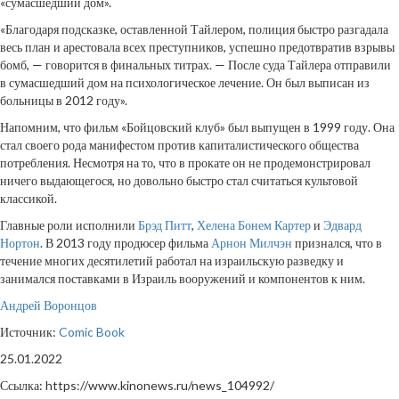
«сумасшедший дом».
«Благодаря подсказке, оставленной Тайлером, полиция быстро разгадала
весь план и арестовала всех преступников, успешно предотвратив взрывы
бомб, — говорится в финальных титрах. — После суда Тайлера отправили
в сумасшедший дом на психологическое лечение. Он был выписан из
больницы в 2012 году».
Напомним, что фильм «Бойцовский клуб» был выпущен в 1999 году. Она
стал своего рода манифестом против капиталистического общества
потребления. Несмотря на то, что в прокате он не продемонстрировал
ничего выдающегося, но довольно быстро стал считаться культовой
классикой.
Главные роли исполнили
Брэд Питт
,
Хелена Бонем Картер
и
Эдвард
Нортон
. В 2013 году продюсер фильма
Арнон Милчэн
признался, что в
течение многих десятилетий работал на израильскую разведку и
занимался поставками в Израиль вооружений и компонентов к ним.
Андрей Воронцов
Источник:
Comic Book
25.01.2022
Ссылка: https://www.kinonews.ru/news_104992/