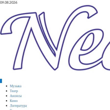
Перейти
09.08.2026
к
содержимому
Основное
Музыка
меню
Театр
Анонсы
Кино
Литература