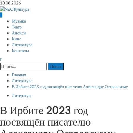
Перейти
10.08.2026
к
содержимому
Основное
Музыка
меню
Театр
Анонсы
Кино
Литература
Контакты
Найти:
Главная
Литература
В Ирбите 2023 год посвящён писателю Александру Островскому
Литература
В Ирбите 2023 год
посвящён писателю