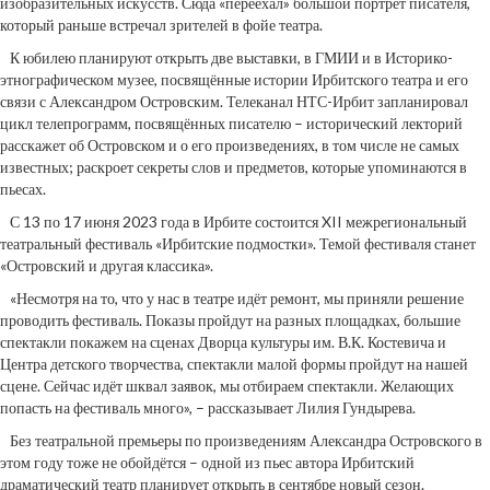
изобразительных искусств. Сюда «переехал» большой портрет писателя,
который раньше встречал зрителей в фойе театра.
К юбилею планируют открыть две выставки, в ГМИИ и в Историко-
этнографическом музее, посвящённые истории Ирбитского театра и его
связи с Александром Островским. Телеканал НТС-Ирбит запланировал
цикл телепрограмм, посвящённых писателю – исторический лекторий
расскажет об Островском и о его произведениях, в том числе не самых
известных; раскроет секреты слов и предметов, которые упоминаются в
пьесах.
С 13 по 17 июня 2023 года в Ирбите состоится XII межрегиональный
театральный фестиваль «Ирбитские подмостки». Темой фестиваля станет
«Островский и другая классика».
«Несмотря на то, что у нас в театре идёт ремонт, мы приняли решение
проводить фестиваль. Показы пройдут на разных площадках, большие
спектакли покажем на сценах Дворца культуры им. В.К. Костевича и
Центра детского творчества, спектакли малой формы пройдут на нашей
сцене. Сейчас идёт шквал заявок, мы отбираем спектакли. Желающих
попасть на фестиваль много», – рассказывает Лилия Гундырева.
Без театральной премьеры по произведениям Александра Островского в
этом году тоже не обойдётся – одной из пьес автора Ирбитский
драматический театр планирует открыть в сентябре новый сезон.