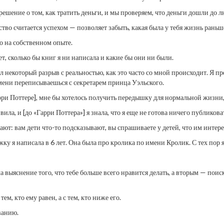
ешение о том, как тратить деньги, и мы проверяем, что деньги дошли до л
тво считается успехом — позволяет забыть, какая была у тебя жизнь раньш
то на собственном опыте.
дет, сколько бы книг я ни написала и какие бы они ни были.
ыл некоторый разрыв с реальностью, как это часто со мной происходит. Я 
емени переписываешься с секретарем принца Уэльского.
арри Поттере], мне бы хотелось получить передышку для нормальной жизни,
ила, и [до «Гарри Поттера»] я знала, что я еще не готова ничего публикова
ют: вам дети что-то подсказывают, вы спрашиваете у детей, что им интере
жку я написала в 6 лет. Она была про кролика по имени Кролик. С тех пор 
 выяснение того, что тебе больше всего нравится делать, а вторым — поиск 
тем, кто ему равен, а с тем, кто ниже его.
ванию.