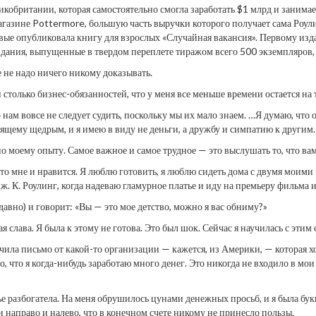
кобритании, которая самостоятельно смогла заработать $1 млрд и занима
магазине Pottermore, большую часть выручки которого получает сама Роул
первые опубликовала книгу для взрослых «Случайная вакансия». Первому и
здания, выпущенные в твердом переплете тиражом всего 500 экземпляров, 
е не надо ничего никому доказывать.
 столько бизнес-обязанностей, что у меня все меньше времени остается на т
го нам вовсе не следует судить, поскольку мы их мало знаем. …Я думаю, чт
щему щедрым, и я имею в виду не деньги, а дружбу и симпатию к другим.
 моему опыту. Самое важное и самое трудное — это выслушать то, что вам 
 мне и нравится. Я люблю готовить, я люблю сидеть дома с двумя моими м
. К. Роулинг, когда надеваю гламурное платье и иду на премьеру фильма
давно) и говорит: «Вы — это мое детство, можно я вас обниму?»
лава. Я была к этому не готова. Это был шок. Сейчас я научилась с этим с
лучила письмо от какой-то организации — кажется, из Америки, — которая х
 что я когда-нибудь заработаю много денег. Это никогда не входило в мои 
ье разбогатела. На меня обрушилось цунами денежных просьб, и я была бук
и направо и налево, что в конечном счете никому не принесло пользы.