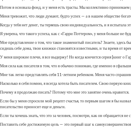
Потом я основала фонд, и у меня есть трасты. Мы коллективно принимаем р
Меня тревожит, что люди думают, будто успех — а в нашем обществе богатс
Когда у тебя нет денег, ты теряешь свою индивидуальность, и я испытала э
Я уверена, что такого успеха, как с «Гарри Поттером», у меня больше не бу
Мое представление о том, что такое знаменитый писатель? Знаете, здесь б
сидишь себе дома, твои книжки становятся известными, и ты время от вр
У меня широкие плечи, я все выдержу! Но когда кончится серия [книг о Г
Моя сила как писателя в том, что я обычно понимаю, где именно я сфальшив
Мне так легко представлять себя 11-летним ребенком. Меня часто спрашива
Насколько я себя помню, я всегда хотела быть писателем. Свою первую кни
Почему я продолжаю писать? Потому что мне это занятие очень нравится.
Если бы у меня спросили мой рецепт счастья, то первым шагом я бы назвала
писательство приносит еще и деньги.
Если ты хочешь знать, что это за человек, посмотри, как он обращается не с 
Поставить себе достижимую цель — это первый шаг к самоусовершенство