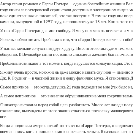
Автор серии романов о Гарри Поттере — одна из богатейших женщин Вели
году книги ее поттеровской серии стали доступны в электронном виде в 
пока единственная из писателей, кто так поступил. В том же году она в
камень», выпущенной в 1997 году, исполнилось уже 15 лет. Книги того и
Успех «Гарри Поттера» дал мне свободу. Я могу оплачивать все счета, и мн
Я очень люблю писать. Проблема в том, что «Гарри Поттер» влечет за собой
У нас все меньше сочувствия друг к другу. Вместо этого мы судим тех, ко
общество. В Великобритании постоянно снижается желание быть по-настоя
Проблемы возникают в тот момент, когда нарушается коммуникация. Это по
Я живу очень просто, мою жизнь даже можно назвать скучной — именно это
Дж. К. Роулинг — в частной жизни я ношу фамилию мужа. Я становлюсь Дж
Самое приятное — это когда девушка 21 года подходит ко мне (так было не
А самое неприятное — это внезапно обрушившаяся на меня сокрушительная с
Я никогда не ставила перед собой цель разбогатеть. Много лет назад я по
сожалению, вынуждена от этого звания отказаться, поскольку маловероятно,
все.
Когда я подписала американский контракт на «Гарри Поттера», я в одночас
время панику, когда пришло время распределять деньги. Я раздавала деньг