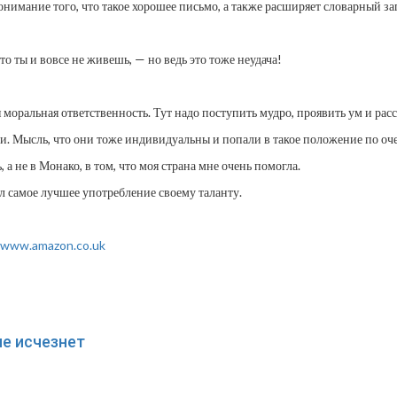
онимание того, что такое хорошее письмо, а также расширяет словарный за
то ты и вовсе не живешь, — но ведь это тоже неудача!
я моральная ответственность. Тут надо поступить мудро, проявить ум и рас
и. Мысль, что они тоже индивидуальны и попали в такое положение по оче
 а не в Монако, в том, что моя страна мне очень помогла.
л самое лучшее употребление своему таланту.
www.amazon.co.uk
не исчезнет