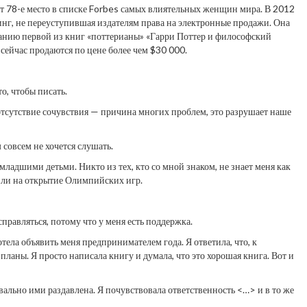
ет 78-е место в списке Forbes самых влиятельных женщин мира. В 2012
инг, не переуступившая издателям права на электронные продажи. Она
зданию первой из книг «поттерианы» «Гарри Поттер и философский
сейчас продаются по цене более чем $30 000.
о, чтобы писать.
о отсутствие сочувствия — причина многих проблем, это разрушает наше
совсем не хочется слушать.
ладшими детьми. Никто из тех, кто со мной знаком, не знает меня как
 или на открытие Олимпийских игр.
правляться, потому что у меня есть поддержка.
отела объявить меня предпринимателем года. Я ответила, что, к
планы. Я просто написала книгу и думала, что это хорошая книга. Вот и
вально ими раздавлена. Я почувствовала ответственность <…> и в то же