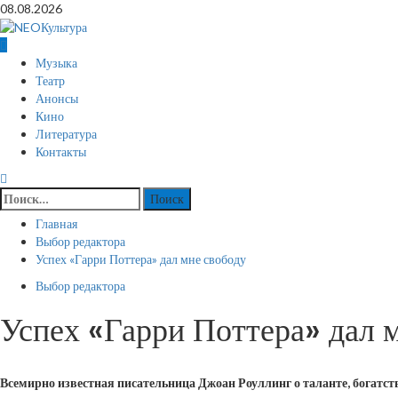
Перейти
08.08.2026
к
содержимому
Основное
Музыка
меню
Театр
Анонсы
Кино
Литература
Контакты
Найти:
Главная
Выбор редактора
Успех «Гарри Поттера» дал мне свободу
Выбор редактора
Успех «Гарри Поттера» дал 
Всемирно известная писательница Джоан Роуллинг о таланте, богатств