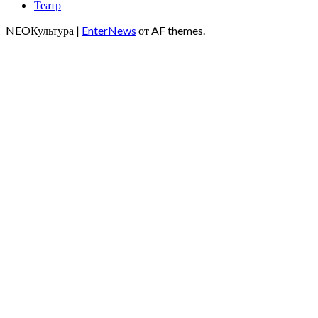
Театр
NEOКультура
|
EnterNews
от AF themes.