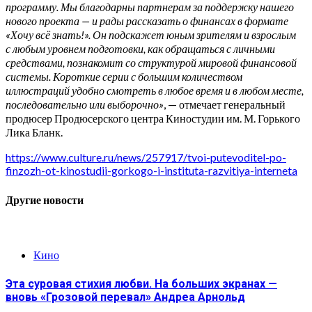
программу. Мы благодарны партнерам за поддержку нашего
нового проекта — и рады рассказать о финансах в формате
«Хочу всё знать!». Он подскажет юным зрителям и взрослым
с любым уровнем подготовки, как обращаться с личными
средствами, познакомит со структурой мировой финансовой
системы. Короткие серии с большим количеством
иллюстраций удобно смотреть в любое время и в любом месте,
последовательно или выборочно»
, — отмечает генеральный
продюсер Продюсерского центра Киностудии им. М. Горького
Лика Бланк.
https://www.culture.ru/news/257917/tvoi-putevoditel-po-
finzozh-ot-kinostudii-gorkogo-i-instituta-razvitiya-interneta
Другие новости
Кино
Эта суровая стихия любви. На больших экранах —
вновь «Грозовой перевал» Андреа Арнольд