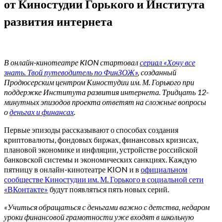
от Киностудии Горького и Института
развития интернета
В онлайн-кинотеатре KION стартовал
сериал «Хочу все
знать. Твой путеводитель по ФинЗОЖ»​
, созданный
Продюсерским центром Киностудии им. М. Горького при
поддержке Института развития интернета. Тридцать 12-
минутных эпизодов проекта ответят на сложные вопросы
о
деньгах и финансах​
.
Первые эпизоды рассказывают о способах создания
криптовалюты, фондовых биржах, финансовых кризисах,
плановой экономике и инфляции, устройстве российской
банковской системы и экономических санкциях. Каждую
пятницу в онлайн-кинотеатре KION и в
официальном
сообществе Киностудии им. М. Горького в социальной сети
«ВКонтакте»​
будут появляться пять новых серий.
«Учиться обращаться с деньгами важно с детства, недаром
уроки финансовой грамотности уже входят в школьную