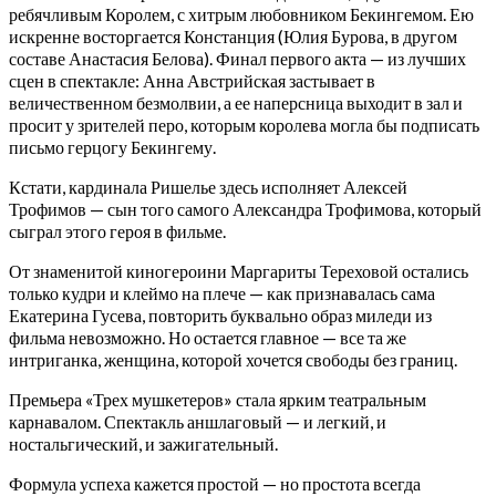
ребячливым Королем, с хитрым любовником Бекингемом. Ею
искренне восторгается Констанция (Юлия Бурова, в другом
составе Анастасия Белова). Финал первого акта — из лучших
сцен в спектакле: Анна Австрийская застывает в
величественном безмолвии, а ее наперсница выходит в зал и
просит у зрителей перо, которым королева могла бы подписать
письмо герцогу Бекингему.
Кстати, кардинала Ришелье здесь исполняет Алексей
Трофимов — сын того самого Александра Трофимова, который
сыграл этого героя в фильме.
От знаменитой киногероини Маргариты Тереховой остались
только кудри и клеймо на плече — как признавалась сама
Екатерина Гусева, повторить буквально образ миледи из
фильма невозможно. Но остается главное — все та же
интриганка, женщина, которой хочется свободы без границ.
Премьера «Трех мушкетеров» стала ярким театральным
карнавалом. Спектакль аншлаговый — и легкий, и
ностальгический, и зажигательный.
Формула успеха кажется простой — но простота всегда