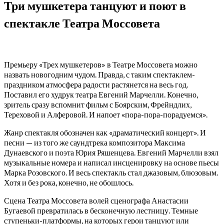
Три мушкетера танцуют и поют в
спектакле Театра Моссовета
Премьеру «Трех мушкетеров» в Театре Моссовета можно
назвать новогодним чудом. Правда, с таким спектаклем-
праздником атмосфера радости растянется на весь год.
Поставил его худрук театра Евгений Марчелли. Конечно,
зритель сразу вспомнит фильм с Боярским, Фрейндлих,
Тереховой и Алферовой. И напоет «пора-пора-порадуемся».
Жанр спектакля обозначен как «драматический концерт». И
песни — из того же саундтрека композитора Максима
Дунаевского и поэта Юрия Ряшенцева. Евгений Марчелли взял
музыкальные номера и написал инсценировку на основе пьесы
Марка Розовского. И весь спектакль стал джазовым, блюзовым.
Хотя и без рока, конечно, не обошлось.
Сцена Театра Моссовета волей сценографа Анастасии
Бугаевой превратилась в бесконечную лестницу. Темные
ступеньки-платформы, на которых герои танцуют или