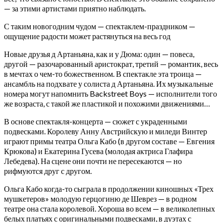
— за этими артистами приятно наблюдать.
С таким новогодним чудом — спектаклем-праздником —
ощущение радости может растянуться на весь год
Новые друзья д Артаньяна, как и у Дюма: один — повеса,
другой — разочарованный аристократ, третий — романтик, весь
в мечтах о чем-то божественном. В спектакле эта троица —
ансамбль на подхвате у солиста д Артаньяна. Их музыкальные
номера могут напомнить Backstreet Boys — исполнители того
же возраста, с такой же пластикой и похожими движениями…
В основе спектакля-концерта — сюжет с украденными
подвесками. Королеву Анну Австрийскую и миледи Винтер
играют примы театра Ольга Кабо (в другом составе — Евгения
Крюкова) и Екатерина Гусева (молодая актриса Глафира
Лебедева). На сцене они почти не пересекаются — но
рифмуются друг с другом.
Ольга Кабо когда-то сыграла в продолжении киношных «Трех
мушкетеров» молодую герцогиню де Шеврез — в родном
театре она стала королевой. Хороша во всем — в великолепных
белых платьях с оригинальными подвесками, в дуэтах с