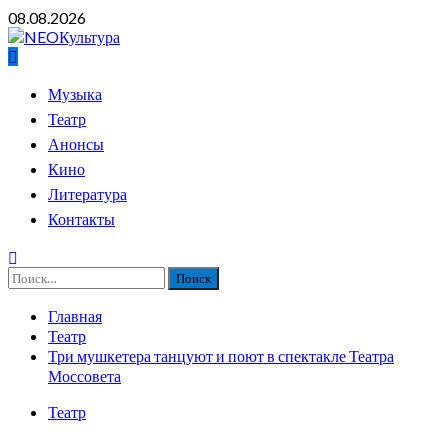
Перейти
08.08.2026
к
содержимому
Основное
Музыка
меню
Театр
Анонсы
Кино
Литература
Контакты
Найти:
Главная
Театр
Три мушкетера танцуют и поют в спектакле Театра
Моссовета
Театр