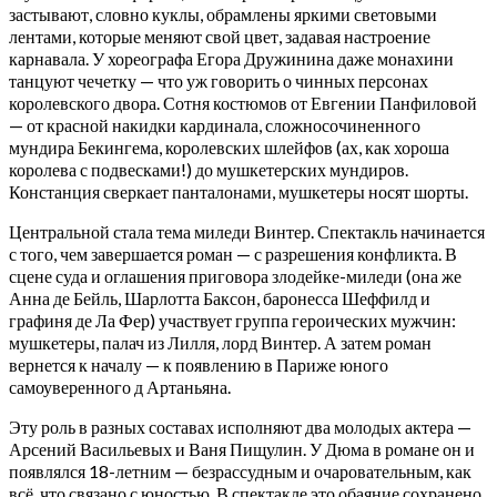
застывают, словно куклы, обрамлены яркими световыми
лентами, которые меняют свой цвет, задавая настроение
карнавала. У хореографа Егора Дружинина даже монахини
танцуют чечетку — что уж говорить о чинных персонах
королевского двора. Сотня костюмов от Евгении Панфиловой
— от красной накидки кардинала, сложносочиненного
мундира Бекингема, королевских шлейфов (ах, как хороша
королева с подвесками!) до мушкетерских мундиров.
Констанция сверкает панталонами, мушкетеры носят шорты.
Центральной стала тема миледи Винтер. Спектакль начинается
с того, чем завершается роман — с разрешения конфликта. В
сцене суда и оглашения приговора злодейке-миледи (она же
Анна де Бейль, Шарлотта Баксон, баронесса Шеффилд и
графиня де Ла Фер) участвует группа героических мужчин:
мушкетеры, палач из Лилля, лорд Винтер. А затем роман
вернется к началу — к появлению в Париже юного
самоуверенного д Артаньяна.
Эту роль в разных составах исполняют два молодых актера —
Арсений Васильевых и Ваня Пищулин. У Дюма в романе он и
появлялся 18-летним — безрассудным и очаровательным, как
всё, что связано с юностью. В спектакле это обаяние сохранено