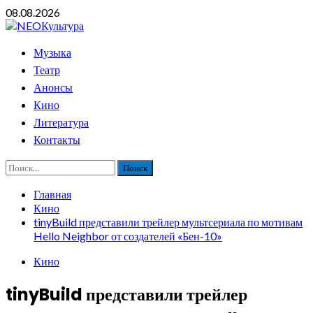
Перейти
08.08.2026
к
содержимому
Основное
Музыка
меню
Театр
Анонсы
Кино
Литература
Контакты
Найти:
Главная
Кино
tinyBuild представили трейлер мультсериала по мотивам
Hello Neighbor от создателей «Бен-10»
Кино
tinyBuild представили трейлер