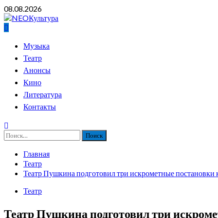
Перейти
08.08.2026
к
содержимому
Основное
Музыка
меню
Театр
Анонсы
Кино
Литература
Контакты
Найти:
Главная
Театр
Театр Пушкина подготовил три искрометные постановки 
Театр
Театр Пушкина подготовил три искроме