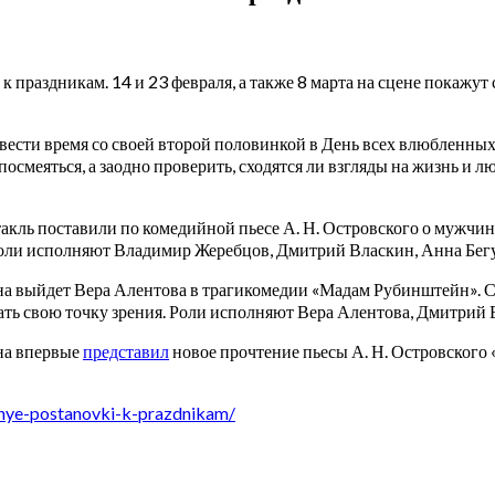
 праздникам. 14 и 23 февраля, а также 8 марта на сцене покажу
сти время со своей второй половинкой в День всех влюбленных.
посмеяться, а заодно проверить, сходятся ли взгляды на жизнь и 
кль поставили по комедийной пьесе А. Н. Островского о мужчине
и. Роли исполняют Владимир Жеребцов, Дмитрий Власкин, Анна Бег
а выйдет Вера Алентова в трагикомедии «Мадам Рубинштейн». 
вать свою точку зрения. Роли исполняют Вера Алентова, Дмитрий
на впервые
представил
новое прочтение пьесы А. Н. Островского
etnye-postanovki-k-prazdnikam/