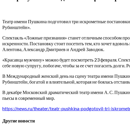
Театр имени Пушкина подготовил три искрометные постановки к
Рубинштейн».
Спектакль «Ложные признания» станет отличным способом прове
искренности. Постановку стоит посетить тем, кто хочет вдоволь 
Алентова, Александр Дмитриев и Андрей Заводюк.
«Красавца мужчину» можно будет посмотреть 23 февраля. Спекта
себе новую супругу, побогаче, чтобы за ее счет погасить долг
В Международный женский день на сцену театра имени Пушкин
Рубинштейн, богатой и влиятельной, которая не боялась отстаи
В декабре Московский драматический театр имени А. С. Пушки
пьесы в современный мир.
https://news.ru/theater/teatr-pushkina-podgotovil-tri-iskrom
Другие новости