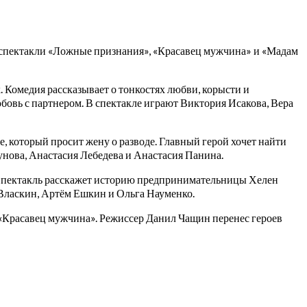
т спектакли «Ложные признания», «Красавец мужчина» и «Мадам
 Комедия рассказывает о тонкостях любви, корысти и
любовь с партнером. В спектакле играют Виктория Исакова, Вера
, который просит жену о разводе. Главный герой хочет найти
унова, Анастасия Лебедева и Анастасия Панина.
Спектакль расскажет историю предпринимательницы Хелен
 Власкин, Артём Ешкин и Ольга Науменко.
 «Красавец мужчина». Режиссер Данил Чащин перенес героев