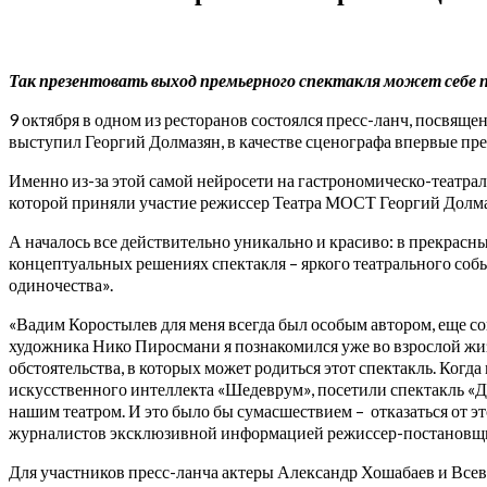
Так презентовать выход премьерного спектакля может себе 
9 октября в одном из ресторанов состоялся пресс-ланч, посвя
выступил Георгий Долмазян, в качестве сценографа впервые пр
Именно из-за этой самой нейросети на гастрономическо-театральн
которой приняли участие режиссер Театра МОСТ Георгий Долмазя
А началось все действительно уникально и красиво: в прекрасн
концептуальных решениях спектакля – яркого театрального соб
одиночества».
«Вадим Коростылев для меня всегда был особым автором, еще с
художника Нико Пиросмани я познакомился уже во взрослой жи
обстоятельства, в которых может родиться этот спектакль. Когд
искусственного интеллекта «Шедеврум», посетили спектакль «До
нашим театром. И это было бы сумасшествием – отказаться от э
журналистов эксклюзивной информацией режиссер-постановщик 
Для участников пресс-ланча актеры Александр Хошабаев и Всево