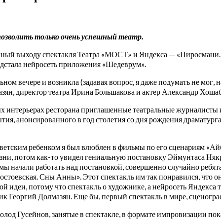
позволить только очень успешный театр.
щенный выходу спектакля Театра «МОСТ» и Яндекса — «Пиросмани
едстала нейросеть приложения «Шедеврум».
ом вечере и возникла (задавая вопрос, я даже подумать не мог, на
н, директор театра Ирина Большакова и актер Александр Хошабае
ых интерьерах ресторана приглашенные театральные журналисты и
ытия, анонсированного в год столетия со дня рождения драматур
оветским ребенком я был влюблен в фильмы по его сценариям «Ай
зни, потом как-то увидел гениальную постановку Эймунтаса Няк
а мы начали работать над постановкой, совершенно случайно ребят
стоевская. Сны Анны». Этот спектакль им так понравился, что он
той идеи, потому что спектакль о художнике, а нейросеть Яндекс
Георгий Долмазян. Еще бы, первый спектакль в мире, сценограф
лод Гусейнов, занятые в спектакле, в формате импровизации пока