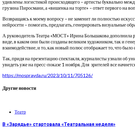
удивлены логистикой происходящего – артисты буквально межд
грузина Пиросмани, а «вишенка на торте» – ответ первого на во
Возвращаясь к моему вопросу – не заменит ли полностью искусс
нейросети – помогать, предлагать, генерировать визуальные об
А руководитель Театра «МОСТ» Ирина Большакова дополнила ра
виде, в каком они были созданы великим художником, так и ген
взаимодействие, и то, как новый полюс отображает то, что было 
Так, придя на презентацию спектакля, журналисты узнали об ун
увидеть уже на пресс-показе 1 ноября. Для зрителей все начнется
https://mospravda.ru/2023/10/11/705126/
Другие новости
Театр
В «Зарядье» стартовала «Театральная неделя»