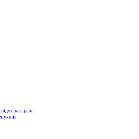
ыйдут на экране
лепухина