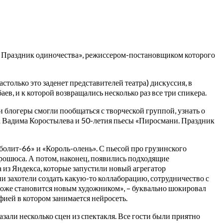
. Праздник одиночества», режиссером-постановщиком которого
столько это заденет представителей театра) дискуссия, в
в, и к которой возвращались несколько раз все три спикера.
 блогеры смогли пообщаться с творческой группой, узнать о
га Вадима Коростылева и 50-летия пьесы «Пиросмани. Праздник
болит-66» и «Король-олень». С пьесой про грузинского
рошюса. А потом, наконец, появились подходящие
а из Яндекса, которые запустили новый агрегатор
и захотели создать какую-то коллаборацию, сотрудничество с
а тоже становится новым художником», – буквально шокировал
ией в котором занимается нейросеть.
зали несколько сцен из спектакля. Все гости были приятно