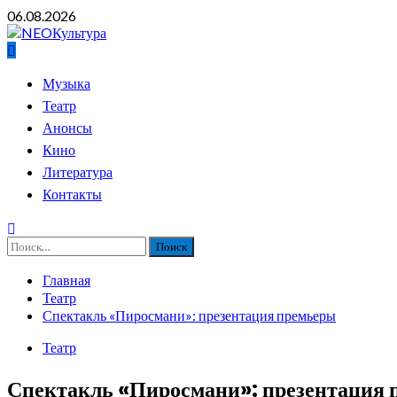
Перейти
06.08.2026
к
содержимому
Основное
Музыка
меню
Театр
Анонсы
Кино
Литература
Контакты
Найти:
Главная
Театр
Спектакль «Пиросмани»: презентация премьеры
Театр
Спектакль «Пиросмани»: презентация