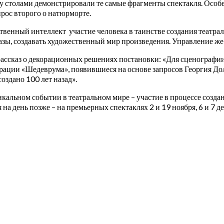
у столами демонстрировали те самые фрагменты спектакля. Особ
прос второго о натюрморте.
твенный интеллект участие человека в таинстве создания театра
разы, создавать художественный мир произведения. Управление же
ссказ о декорационных решениях постановки: «Для сценографии
ерации «Шедеврума», появившиеся на основе запросов Георгия До
создано 100 лет назад».
икальном событии в театральном мире – участие в процессе созда
 на день позже – на премьерных спектаклях 2 и 19 ноября, 6 и 7 де