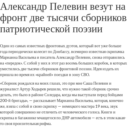
Александр Пелевин везут на
фронт две тысячи сборников
патриотической поэзии
Один из самых известных фронтовых дуэтов, который вот уже больше
года периодически колесит по Донбассу, всемирно известная скрипачка
Марианна Васильева и писатель Александр Пелевин, снова отправились
на «передок». С собой у них в этот раз восемь больших коробок, в которых
уместились две тысячи сборников фронтовой поэзии. Идея издать их
пришла во время их «крайней» поездки в зону СВО.
«Сборник рождался на моих глазах, это при мне Саша Пелевин и
журналист Артур Ходырев решили, что нужно такой сборник срочно
делать, это было в районе Соледара, когда мы выступали перед бойцами
200-й бригады», — рассказывает Марианна Васильева, которая, конечно
же, взяла с собой и свою скрипку — немецкого мастера 19 века, звук
которой совершенно не отличить от человеческого голоса. Книги и
скрипка в багажнике мчащегося по ДНР автомобиля — есть в этом какая-
то своя пронзительная рифма.