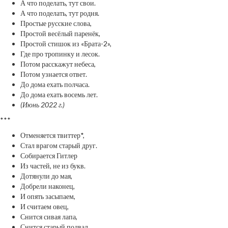
А что поделать, тут свои.
А что поделать, тут родня.
Простые русские слова,
Простой весёлый паренёк,
Простой стишок из «Брата-2»,
Где про тропинку и лесок.
Потом расскажут небеса,
Потом узнается ответ.
До дома ехать полчаса.
До дома ехать восемь лет.
(Июнь 2022 г.)
***
Отменяется твиттер*,
Стал врагом старый друг.
Собирается Гитлер
Из частей, не из букв.
Дотянули до мая,
Добрели наконец,
И опять засыпаем,
И считаем овец,
Снится сивая лапа,
Снится старый подвал,