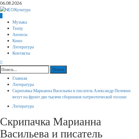
Перейти
06.08.2026
к
содержимому
Основное
Музыка
меню
Театр
Анонсы
Кино
Литература
Контакты
Найти:
Главная
Литература
Скрипачка Марианна Васильева и писатель Александр Пелевин
везут на фронт две тысячи сборников патриотической поэзии
Литература
Скрипачка Марианна
Васильева и писатель