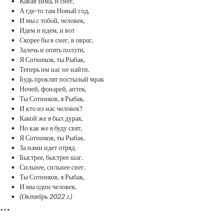
Какая зима, и снег,
А где-то там Новый год,
И мы с тобой, человек,
Идем и идем, и вот
Скорее бы в снег, в овраг,
Залечь и опять ползти,
Я Сотников, ты Рыбак,
Теперь им нас не найти.
Будь проклят постылый мрак
Ночей, фонарей, аптек,
Ты Сотников, я Рыбак,
И кто из нас человек?
Какой же я был дурак,
Но как же я буду свят,
Я Сотников, ты Рыбак.
За нами идет отряд.
Быстрее, быстрее шаг.
Сильнее, сильнее снег.
Ты Сотников, я Рыбак,
И мы один человек.
(Октябрь 2022 г.)
***