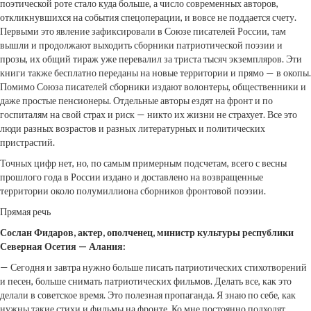
поэтической роте стало куда больше, а число современных авторов,
откликнувшихся на события спецоперации, и вовсе не поддается счету.
Первыми это явление зафиксировали в Союзе писателей России, там
вышли и продолжают выходить сборники патриотической поэзии и
прозы, их общий тираж уже перевалил за триста тысяч экземпляров. Эти
книги также бесплатно переданы на новые территории и прямо — в окопы.
Помимо Союза писателей сборники издают волонтеры, общественники и
даже простые пенсионеры. Отдельные авторы ездят на фронт и по
госпиталям на свой страх и риск — никто их жизни не страхует. Все это
люди разных возрастов и разных литературных и политических
пристрастий.
Точных цифр нет, но, по самым примерным подсчетам, всего с весны
прошлого года в России издано и доставлено на возвращенные
территории около полумиллиона сборников фронтовой поэзии.
Прямая речь
Сослан Фидаров, актер, ополченец, министр культуры республики
Северная Осетия — Алания:
— Сегодня и завтра нужно больше писать патриотических стихотворений
и песен, больше снимать патриотических фильмов. Делать все, как это
делали в советское время. Это полезная пропаганда. Я знаю по себе, как
нужны такие стихи и фильмы на фронте. Ко мне постоянно подходят