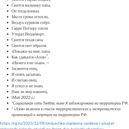
Снится мальчику папа,
Он тогда воевал.
Мы от грома оглохли,
Воздух куревом спёрт.
Гарри Поттеру сопли
Утирал Волдеморт.
Снится тихая сапа,
Снится свет образов.
«Покажи-ка мне, папа,
*
Как сдавался «Азов»
.
«Ничего я не знаю», —
Засмеется отец,
И опять засыпаю,
И считаю овец.
Я уснул и не знаю,
Наш ли мир наконец.
(Май 2022 г.)
*Социальная сеть Twitter, ныне X заблокирована на территории РФ.
* «Азов» включен в список террористических и экстремистских
организаций и запрещен на территории РФ.
https://rg.ru/2023/12/09/skripachka-marianna-vasileva-i-pisatel-
aleksandr-pelevin-otvezli-na-front-dve-tysiachi-sbornikov-