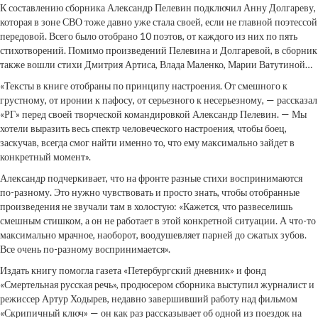
К составлению сборника Александр Пелевин подключил Анну Долгареву,
которая в зоне СВО тоже давно уже стала своей, если не главной поэтессой
передовой. Всего было отобрано 10 поэтов, от каждого из них по пять
стихотворений. Помимо произведений Пелевина и Долгаревой, в сборник
также вошли стихи Дмитрия Артиса, Влада Маленко, Марии Ватутиной…
«Тексты в книге отобраны по принципу настроения. От смешного к
грустному, от иронии к пафосу, от серьезного к несерьезному, — рассказал
«РГ» перед своей творческой командировкой Александр Пелевин. — Мы
хотели выразить весь спектр человеческого настроения, чтобы боец,
заскучав, всегда смог найти именно то, что ему максимально зайдет в
конкретный момент».
Александр подчеркивает, что на фронте разные стихи воспринимаются
по-разному. Это нужно чувствовать и просто знать, чтобы отобранные
произведения не звучали там в холостую: «Кажется, что развеселишь
смешным стишком, а он не работает в этой конкретной ситуации. А что-то
максимально мрачное, наоборот, воодушевляет парней до сжатых зубов.
Все очень по-разному воспринимается».
Издать книгу помогла газета «Петербургский дневник» и фонд
«Смертельная русская речь», продюсером сборника выступил журналист и
режиссер Артур Ходырев, недавно завершивший работу над фильмом
«Скрипичный ключ» — он как раз рассказывает об одной из поездок на