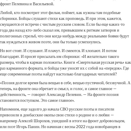
фронт Пелевина и Васильевой.
Любой, кто посмотрит этот фильм, поймет, как нужны там подобные
сборники. Бойцы слушают стихи как проповедь. И при этом, кажется,
смущаются от встречи с чистым русским словом. Если бы еще каких-то
года два назад кто-либо сказал им, привыкшим к ритмам затворов и
полигонных стрельб, что они когда-нибудь между реальными боями будут
так нуждаться в живом поэте, они бы только усмехнулись.
Но вот стоят. И слушают. И плачут. И смеются. И хлопают. И потом
благодарят. И просят присылать им сборники: «И желательно такого
размера, чтобы в карман положить». Книги «Смертельная русская речь» как
раз карманного формата, и бойцы уже уносят их с собой на «передок». Где
еще современные поэты найдут настолько благодарных читателей?
«Поэзия долгое время была вещью в себе, вещью пустячной, беззвучной. А
теперь, на фронте она обретает и смысл, и голос, и самое главное —
действенность, — говорит Александр Пелевин. — На фронте поэзия
становится поступком. Это самое главное».
Напомним, еще задолго до начала СВО русские поэты и писатели
привозили в донбасские окопы свои стихи о родине и о любви —
например Алексей Шорохов, ушедший в итоге на фронт добровольцем,
или поэт Игорь Панин. Но начиная с весны 2022 года новобранцев в