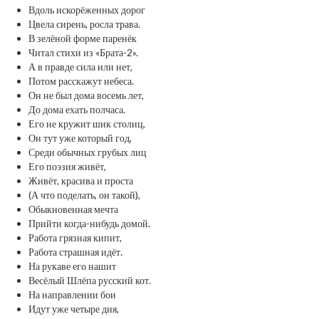
Вдоль искорёженных дорог
Цвела сирень, росла трава.
В зелёной форме паренёк
Читал стихи из «Брата-2».
А в правде сила или нет,
Потом расскажут небеса.
Он не был дома восемь лет,
До дома ехать полчаса.
Его не кружит шик столиц,
Он тут уже который год,
Среди обычных грубых лиц
Его поэзия живёт,
Живёт, красива и проста
(А что поделать, он такой),
Обыкновенная мечта
Прийти когда-нибудь домой.
Работа грязная кипит,
Работа страшная идёт.
На рукаве его нашит
Весёлый Шлёпа русский кот.
На направлении бои
Идут уже четыре дня,