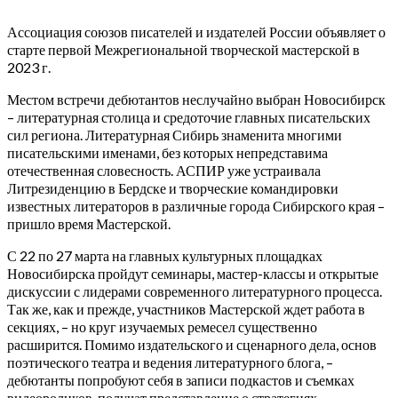
Ассоциация союзов писателей и издателей России объявляет о
старте первой Межрегиональной творческой мастерской в
2023 г.
Местом встречи дебютантов неслучайно выбран Новосибирск
– литературная столица и средоточие главных писательских
сил региона. Литературная Сибирь знаменита многими
писательскими именами, без которых непредставима
отечественная словесность. АСПИР уже устраивала
Литрезиденцию в Бердске и творческие командировки
известных литераторов в различные города Сибирского края –
пришло время Мастерской.
С 22 по 27 марта на главных культурных площадках
Новосибирска пройдут семинары, мастер-классы и открытые
дискуссии с лидерами современного литературного процесса.
Так же, как и прежде, участников Мастерской ждет работа в
секциях, – но круг изучаемых ремесел существенно
расширится. Помимо издательского и сценарного дела, основ
поэтического театра и ведения литературного блога, –
дебютанты попробуют себя в записи подкастов и съемках
видеороликов, получат представление о стратегиях