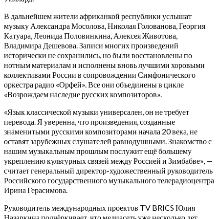
В дальнейшем жители африканкой республики услышат
музыку Александра Мосолова, Николая Голованова, Георгия
Катуара, Леонида Половинкина, Алексея Животова,
Владимира Дешевова. Записи многих произведений
исторически не сохранились, но были восстановлены по
нотным материалам и исполнены вновь лучшими хоровыми
коллективами России в сопровождении Симфонического
оркестра радио «Орфей». Все они объединены в цикле
«Возрождаем наследие русских композиторов».
«Язык классической музыки универсален, он не требует
перевода. Я уверенна, что произведения, созданные
знаменитыми русскими композиторами начала 20 века, не
оставят зарубежных слушателей равнодушными. Знакомство с
нашим музыкальным прошлым послужит ещё большему
укреплению культурных связей между Россией и Зимбабве», —
считает генеральный директор-художественный руководитель
Российского государственного музыкального телерадиоцентра
Ирина Герасимова.
Руководитель международных проектов TV BRICS Юлия
Назаркина подчёркивает, что медиасеть уже несколько лет