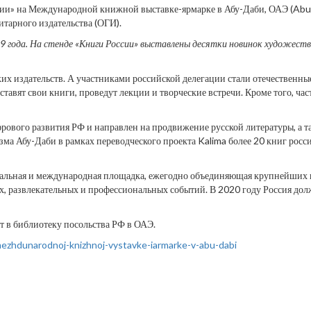
сии» на Международной книжной выставке-ярмарке в Абу-Даби, ОАЭ (Abu D
тарного издательства (ОГИ).
 года. На стенде «Книги России» выставлены десятки новинок художеств
их издательств. А участниками российской делегации стали отечественные
тавят свои книги, проведут лекции и творческие встречи. Кроме того, ча
ового развития РФ и направлен на продвижение русской литературы, а та
зма Абу-Даби в рамках переводческого проекта Kalima более 20 книг росси
льная и международная площадка, ежегодно объединяющая крупнейших игр
х, развлекательных и профессиональных событий. В 2020 году Россия дол
т в библиотеку посольства РФ в ОАЭ.
v-mezhdunarodnoj-knizhnoj-vystavke-iarmarke-v-abu-dabi