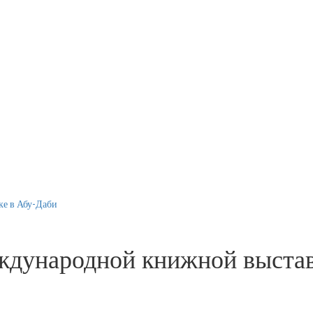
ке в Абу-Даби
еждународной книжной выста