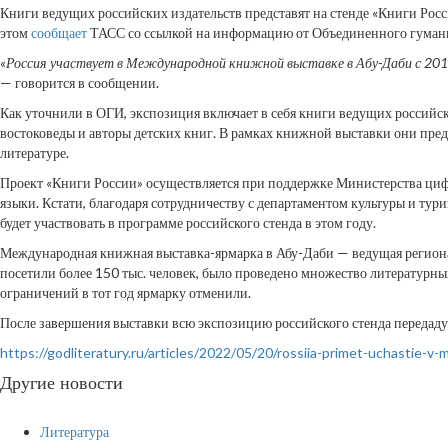
Книги ведущих российских издательств представят на стенде «Книги Рос
этом
сообщает
ТАСС со ссылкой на информацию от Объединенного гумани
«Россия участвует в Международной книжной выставке в Абу-Даби с 2019
— говорится в сообщении.
Как уточнили в ОГИ, экспозиция включает в себя книги ведущих российск
востоковеды и авторы детских книг. В рамках книжной выставки они предс
литературе.
Проект «Книги России» осуществляется при поддержке Министерства цифр
языки. Кстати, благодаря сотрудничеству с департаментом культуры и тури
будет участвовать в программе российского стенда в этом году.
Международная книжная выставка-ярмарка в Абу-Даби — ведущая региона
посетили более 150 тыс. человек, было проведено множество литературны
ограничений в тот год ярмарку отменили.
После завершения выставки всю экспозицию российского стенда передаду
https://godliteratury.ru/articles/2022/05/20/rossiia-primet-uchastie-
Другие новости
Литература