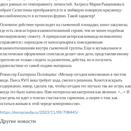
двух равных по темпераменту личностей. Актриса Мария Рыщенкова в
образе Селистины преображается то в любящую покорную красавицу-
возлюбленную,то в истинную фурию. Такой характер!
Основное действие происходит на съемочной площадке, кино-закулисье,
где есть своя история взаимоотношений героев, тем не менее подобная
мольеровскому сюжету. А прекрасная актерская команда великолепно
справляется с переходом от киносценария к повседневным
взаимоотношениям внутри съемочной группы. Еще и музыкальное и
пластическое оформление спектакля делает свое дело, представляя юному
зрителю не только следить за развитием, действа, но и получить
удовольствие от самой подачи материала.
Режиссер Екатерина Половцева: «Мольер сегодня невозможен в чистом
виде. Пьеса XVII века требует хода, смелого решения. Хочется вскрыть
содержание, юмор, сделать так, чтобы сегодня это звучало так же остро, как
когда это было написано. Нам интересна мизантропия как явление. <…> И
уже речь не идет о поиске счастья или гармонии, а скорее о том, как
остаться живым в этой череде компромиссов».
https://mospravda.ru/2023/11/09/708445/
Другие новости