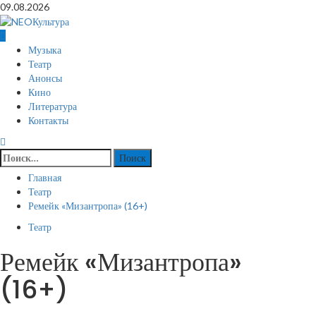
Перейти
09.08.2026
к
содержимому
Основное
Музыка
меню
Театр
Анонсы
Кино
Литература
Контакты
Найти:
Главная
Театр
Ремейк «Мизантропа» (16+)
Театр
Ремейк «Мизантропа»
(16+)