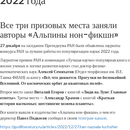
2022 года
Все три призовых места заняли
авторы «Альпины нон-фикшн»
27 декабря
на заседании Президиума РАН были объявлены лауреаты
конкурса РАН за лучшие работы по популяризации науки 2022 года.
Лауреатом премии РАН в номинации «Лучшая научно-популярная книга о
жизни ученых и логике развития науки» стал доктор физико-
математических наук
Алексей Семихатов
(Отдел теорфизики им. И.Е.
Тамма ФИАН) за книгу
«Всё, что движется. Прогулки по беспокойной
Вселенной. От космических орбит до квантовых полей»
.
Второе место занял
Виталий Егоров
с книгой
«Люди на Луне: Главные
ответы»
. Третье место —
Александр Храмов
с книгой
«Краткая
история насекомых: шестиногие хозяева планеты»
.
Все книги вышли в издательстве «Альпина нон-фикшн», о чем его
директор
Павел Подкосов
сообщил в своем
телеграм-канале
.
https://godliteratury.ru/articles/2022/12/27/ran-nazvala-luchshie-