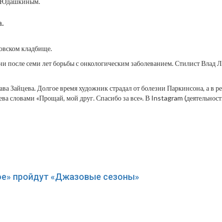
м Юдашкиным.
.
овском кладбище.
ни после семи лет борьбы с онкологическим заболеванием. Стилист Влад 
ава Зайцева. Долгое время художник страдал от болезни Паркинсона, а в 
ева словами «Прощай, мой друг. Спасибо за все». В Instagram (деятельно
кое» пройдут «Джазовые сезоны»