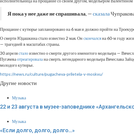
исполнительница на прощание со своим другом, модельером Валентино
Я пока у нее даже не спрашивала
, —
сказала
Чупракова
Прощание с кутюрье запланировано на 6 мая и должно пройти на Троекур
О смерти Юдашкина стало известно 2 мая. Он
скончался
на 60-м году жиз
— трагедией в масштабах страны.
30 апреля
стало
известно о смерти другого именитого модельера — Вячесл
Пугачева
отреагировала
на смерть легендарного модельера Вячеслава Зайц
молодого кутюрье.
https://news.ru/culture/pugacheva-priletela-v-moskvu/
Другие новости
Музыка
22 и 23 августа в музее-заповеднике «Архангельс
Музыка
«Если долго, долго, долго…»