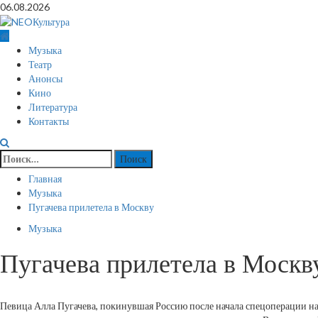
Перейти
06.08.2026
к
содержимому
Основное
Музыка
меню
Театр
Анонсы
Кино
Литература
Контакты
Найти:
Главная
Музыка
Пугачева прилетела в Москву
Музыка
Пугачева прилетела в Москв
Певица Алла Пугачева, покинувшая Россию после начала спецоперации на