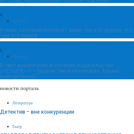
История, рассказанная голосом трагедии
4
Анонсы
Роман, который потрясёт даже тех, кто думал, что
уже всё видел
5
Анонсы
В свет вышел новый сборник издательства
«ЧЕТЫРЕ» — «Творчество и потенциал. Альянс
победителей».
новости портала
Литература
Детектив – вне конкуренции
Театр