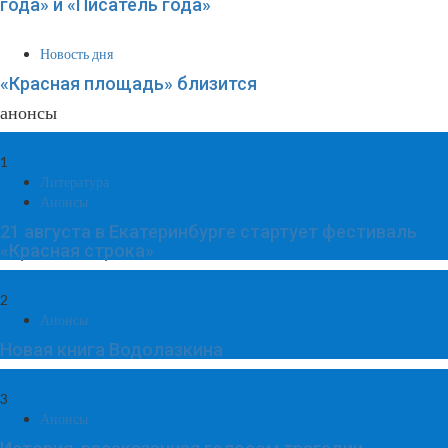
года» и «Писатель года»
Новость дня
«Красная площадь» близится
анонсы
1
Литература
Анонсы
21 августа в Екатеринбурге стартует фестиваль
«Красная строка»
2
Анонсы
Новая книга Водолазкина
3
Анонсы