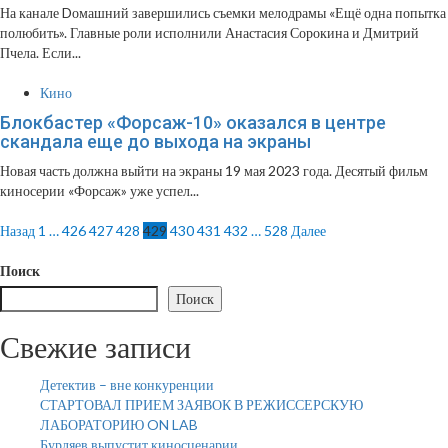
На канале Dомашний завершились съемки мелодрамы «Ещё одна попытка
полюбить». Главные роли исполнили Анастасия Сорокина и Дмитрий
Пчела. Если...
Кино
Блокбастер «Форсаж-10» оказался в центре
скандала еще до выхода на экраны
Новая часть должна выйти на экраны 19 мая 2023 года. Десятый фильм
киносерии «Форсаж» уже успел...
Пагинация
Назад
1
…
426
427
428
429
430
431
432
…
528
Далее
записей
Поиск
Поиск
Свежие записи
Детектив – вне конкуренции
СТАРТОВАЛ ПРИЕМ ЗАЯВОК В РЕЖИССЕРСКУЮ
ЛАБОРАТОРИЮ ON LAB
Бурляев выпустит киносценарии