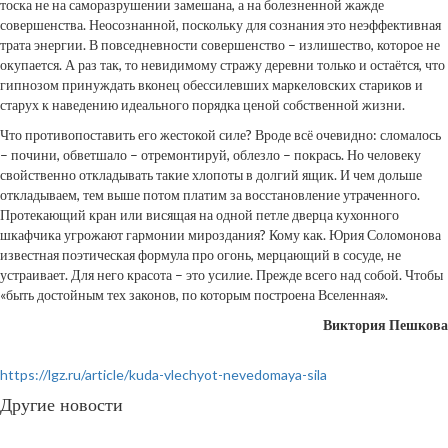
тоска не на саморазрушении замешана, а на болезненной жажде
совершенства. Неосознанной, поскольку для сознания это неэффективная
трата энергии. В повседневности совершенство – излишество, которое не
окупается. А раз так, то невидимому стражу деревни только и остаётся, что
гипнозом принуждать вконец обессилевших маркеловских стариков и
старух к наведению идеального порядка ценой собственной жизни.
Что противопоставить его жестокой силе? Вроде всё очевидно: сломалось
– почини, обветшало – отремонтируй, облезло – покрась. Но человеку
свойственно откладывать такие хлопоты в долгий ящик. И чем дольше
откладываем, тем выше потом платим за восстановление утраченного.
Протекающий кран или висящая на одной петле дверца кухонного
шкафчика угрожают гармонии мироздания? Кому как. Юрия Соломонова
известная поэтическая формула про огонь, мерцающий в сосуде, не
устраивает. Для него красота – это усилие. Прежде всего над собой. Чтобы
«быть достойным тех законов, по которым построена Вселенная».
Виктория Пешкова
https://lgz.ru/article/kuda-vlechyot-nevedomaya-sila
Другие новости