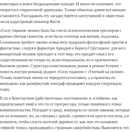
некоторых и вовсе бездыханными находят. И никто не понимает, что
творится в открыточной деревушке. Только обжитых домов всё меньше
становится. Разгадывать эту загадку берётся заплутавший в окрестных
лесах кадастровый инженер Костя.
«Силу тщания» можно было бы счесть психологическим триллером с
крепко сбитым сюжетом, если бы не плотная, как ватман, подложка.
Соломонов пробует заново осмыслить традицию философской притчи в
фантастике, следуя в фарватере Аркадия и Бориса Стругацких: для чего
конкретный человек приходит в этот мир, что придаёт смысл его
существованию не только на экзистенциальном, но и прагматично-
бытовом уровне. Структура повествования, роман в романе (точнее –
повесть внутри романа), роднит «Силу тщания» с «Улиткой на склоне».
Только сюжетные линии не чередуются поглавно, а «страничка из
мемуаров» как развёрнутый эпиграф предваряет каждую следующую
главу.
Есть в Константине (действительно «постоянном» и «стойком», как
предписывает имя) и что-то от прогрессора, только лишённого этики
невмешательства. Попадает в среду, живущую по своим законам, которые
он не понимает, но, не считаясь с ценой, стремится не просто постичь, а и
изменить, чтобы спасти жителей деревни от, как они это называют,
«чёрной тоски», приводящей к странным самоубийствам. Выясняется, что