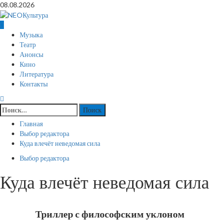
Перейти
08.08.2026
к
содержимому
Основное
Музыка
меню
Театр
Анонсы
Кино
Литература
Контакты
Найти:
Главная
Выбор редактора
Куда влечёт неведомая сила
Выбор редактора
Куда влечёт неведомая сила
Триллер с философским уклоном