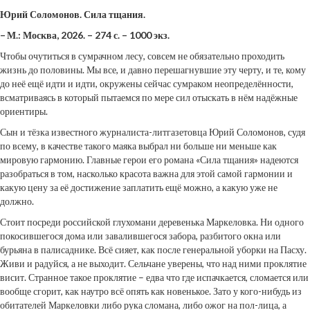
Юрий Соломонов.
Сила тщания.
– М.: Москва, 2026. – 274 с. – 1000 экз.
Чтобы очутиться в су­мрачном лесу, совсем не обязательно проходить
жизнь до половины. Мы все, и давно перешагнувшие эту черту, и те, кому
до неё ещё идти и идти, окружены сейчас сумраком неопределённости,
всматриваясь в который пытаемся по мере сил отыскать в нём надёжные
ориентиры.
Сын и тёзка известного журналиста-литгазетовца Юрий Соломонов, судя
по всему, в качестве такого маяка выбрал ни больше ни меньше как
мировую гармонию. Главные герои его романа «Сила тщания» надеются
разобраться в том, насколько красота важна для этой самой гармонии и
какую цену за её достижение заплатить ещё можно, а какую уже не
должно.
Стоит посреди российской глухомани деревенька Маркеловка. Ни одного
покосившегося дома или завалившегося забора, разбитого окна или
бурьяна в палисаднике. Всё сияет, как после генеральной уборки на Пасху.
Живи и радуйся, а не выходит. Сельчане уверены, что над ними проклятие
висит. Странное такое проклятие – едва что где испачкается, сломается или
вообще сгорит, как наутро всё опять как новенькое. Зато у кого-нибудь из
обитателей Маркеловки либо рука сломана, либо ожог на пол-лица, а